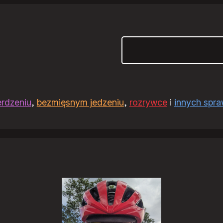
Szukaj
erdzeniu
,
bezmięsnym jedzeniu
,
rozrywce
i
innych spr