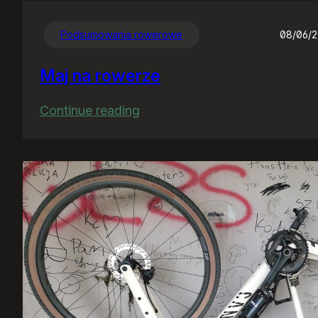
Podsumowania rowerowe
08/06/
Maj na rowerze
:
Continue reading
Maj
na
rowerze