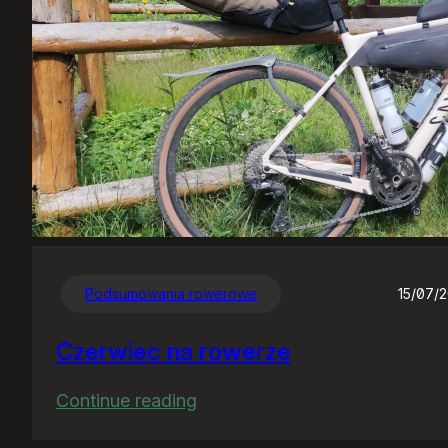
Podsumowania rowerowe
15/07/
Czerwiec na rowerze
:
Continue reading
Czerwiec