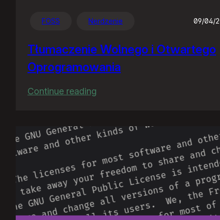
FOSS
Nerdzenie
09/04/
Tłumaczenie Wolnego i Otwartego
Oprogramowania
:
Continue reading
Tłumaczenie
Wolnego
i
Otwartego
Oprogramowania