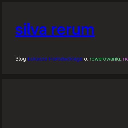
silva rerum
Blog
Łukasza Horodeckiego
o:
rowerowaniu
,
n