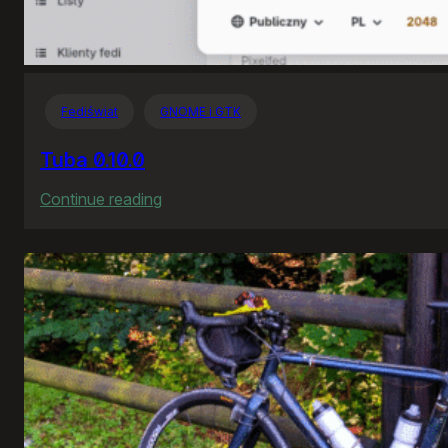
Fediświat
GNOME i GTK
Tuba 0.10.0
:
Continue reading
Tuba
0.10.0