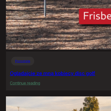
Pozostałe
Oglądajcie ze mną kobiecy disc golf
:
Continue reading
Oglądajcie
ze
mną
kobiecy