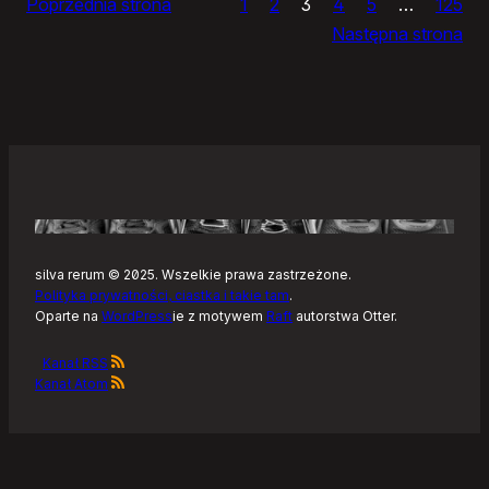
Poprzednia strona
1
2
3
4
5
…
125
i
Następna strona
żółtym
szlaku
Kaszubskiej
Marszruty
silva rerum © 2025. Wszelkie prawa zastrzeżone.
Polityka prywatności, ciastka i takie tam
.
Oparte na
WordPress
ie z motywem
Raft
autorstwa Otter.
Kanał RSS
Kanał Atom