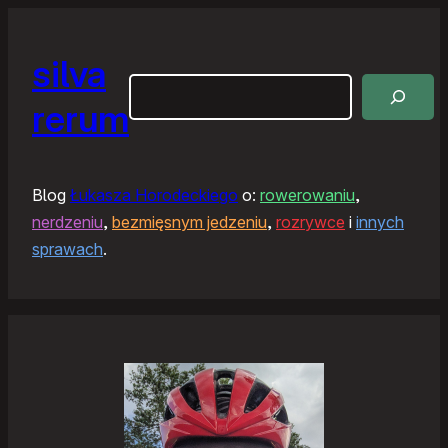
silva
Szukaj
rerum
Blog
Łukasza Horodeckiego
o:
rowerowaniu
,
nerdzeniu
,
bezmięsnym jedzeniu
,
rozrywce
i
innych
sprawach
.