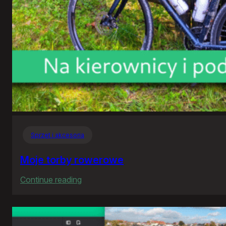
Sprzęt i akcesoria
Moje torby rowerowe
:
Continue reading
Moje
torby
rowerowe