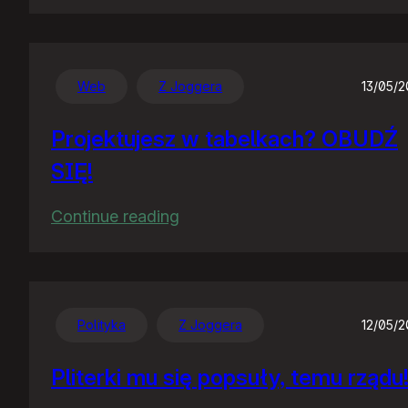
PornoSejm
Web
Z Joggera
13/05/
Projektujesz w tabelkach? OBUDŹ
SIĘ!
:
Continue reading
Projektujesz
w
tabelkach?
OBUDŹ
Polityka
Z Joggera
12/05/
SIĘ!
Pliterki mu się popsuły, temu rządu