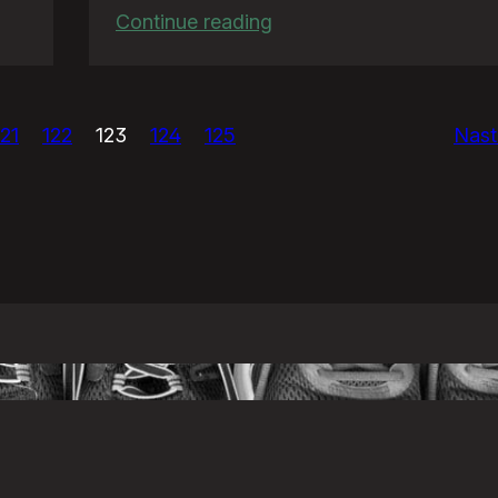
:
Continue reading
TeściowaQuiz
121
122
123
124
125
Nast