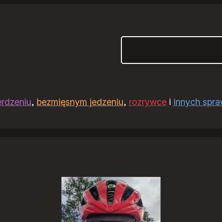
Szukaj
erdzeniu
,
bezmięsnym jedzeniu
,
rozrywce
i
innych spr