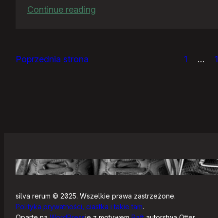
:
Continue reading
Ja
bym
chciał
Poprzednia strona
1
…
nightly
silva rerum © 2025. Wszelkie prawa zastrzeżone.
Polityka prywatności, ciastka i takie tam
.
Oparte na
WordPress
ie z motywem
Raft
autorstwa Otter.