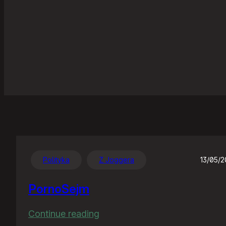
Polityka
Z Joggera
13/05/
PornoSejm
:
Continue reading