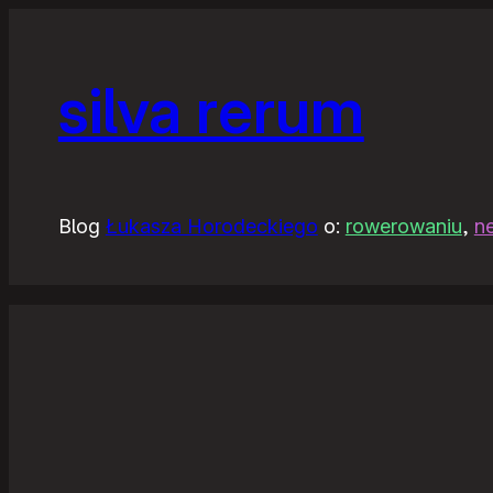
silva rerum
Blog
Łukasza Horodeckiego
o:
rowerowaniu
,
n