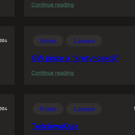
:
Continue reading
Familiar
feelings
2004
Polityka
Z Joggera
GW pisze o “kretynoakcji”
:
Continue reading
GW
pisze
o
“kretynoakcji”
2004
Prywata
Z Joggera
TeściowaQuiz