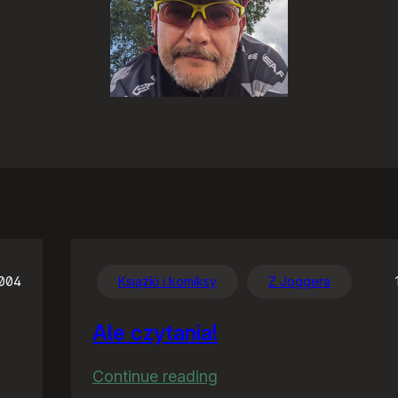
2004
Książki i komiksy
Z Joggera
Ale czytania!
:
Continue reading