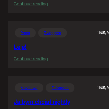
:
Continue reading
Pliterki
mu
się
popsuły,
Praca
Z Joggera
11/05/
temu
Leje!
rządu!
:
Continue reading
Leje!
Mozillowe
Z Joggera
11/05/
Ja bym chciał nightly