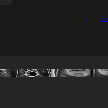
1
…
123