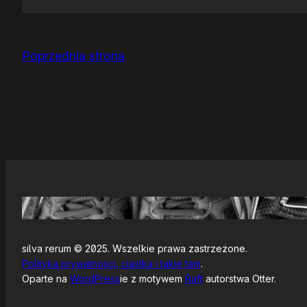
Jak
się
zaczyna?
Poprzednia strona
silva rerum © 2025. Wszelkie prawa zastrzeżone.
Polityka prywatności, ciastka i takie tam
.
Oparte na
WordPress
ie z motywem
Raft
autorstwa Otter.