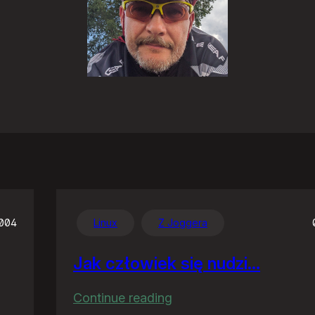
2004
Linux
Z Joggera
Jak człowiek się nudzi…
:
Continue reading