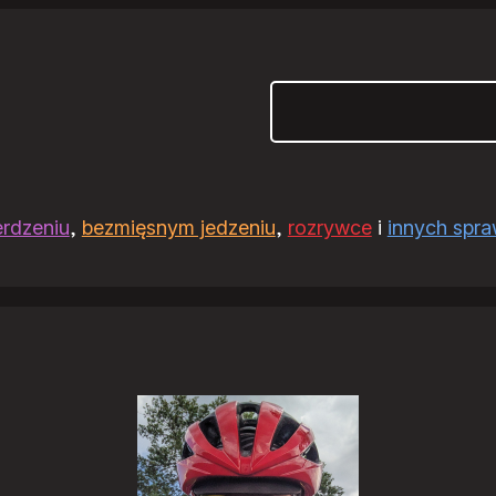
Szukaj
erdzeniu
,
bezmięsnym jedzeniu
,
rozrywce
i
innych spr