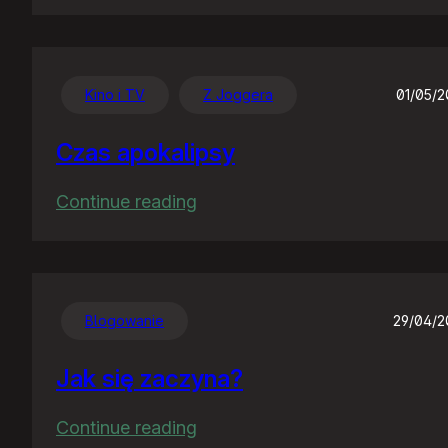
Chwalę
się
:)
Kino i TV
Z Joggera
01/05/
Czas apokalipsy
:
Continue reading
Czas
apokalipsy
Blogowanie
29/04/
Jak się zaczyna?
:
Continue reading