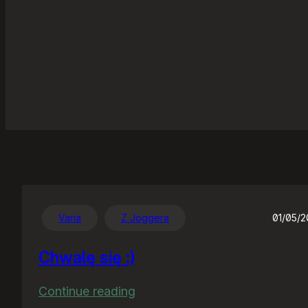
Varia
Z Joggera
01/05/
Chwalę się :)
:
Continue reading