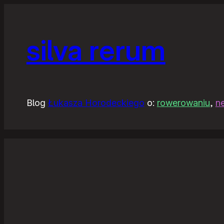
silva rerum
Blog
Łukasza Horodeckiego
o:
rowerowaniu
,
n