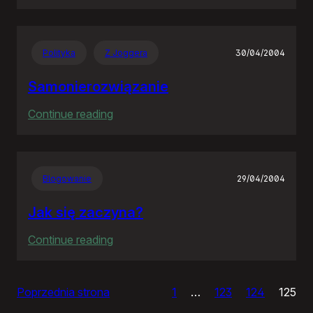
Czas
apokalipsy
Polityka
Z Joggera
30/04/2004
Samonierozwiązanie
:
Continue reading
Samonierozwiązanie
Blogowanie
29/04/2004
Jak się zaczyna?
:
Continue reading
Jak
się
Poprzednia strona
1
…
123
124
125
zaczyna?