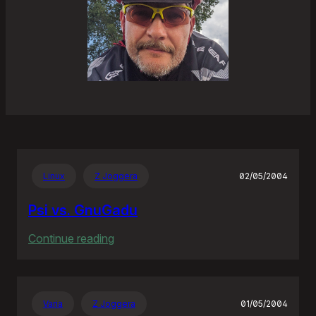
Linux
Z Joggera
02/05/2004
Psi vs. GnuGadu
:
Continue reading
Psi
vs.
GnuGadu
Varia
Z Joggera
01/05/2004