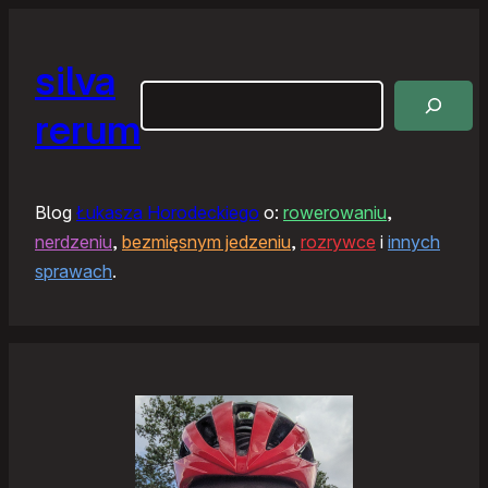
silva
Szukaj
rerum
Blog
Łukasza Horodeckiego
o:
rowerowaniu
,
nerdzeniu
,
bezmięsnym jedzeniu
,
rozrywce
i
innych
sprawach
.