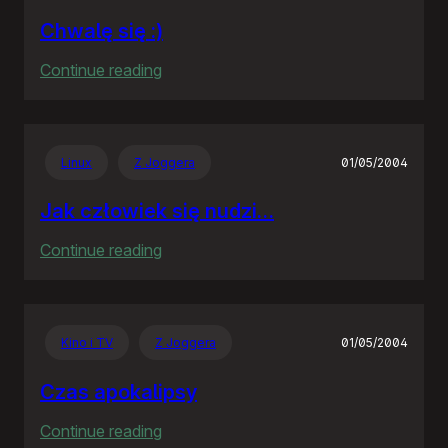
Chwalę się :)
:
Continue reading
Chwalę
się
:)
Linux
Z Joggera
01/05/2004
Jak człowiek się nudzi…
:
Continue reading
Jak
człowiek
się
Kino i TV
Z Joggera
01/05/2004
nudzi…
Czas apokalipsy
:
Continue reading