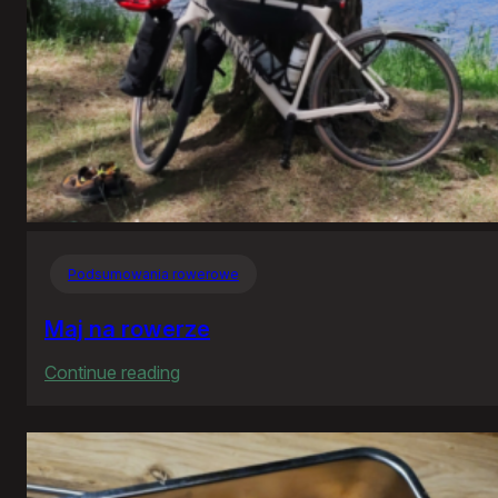
Podsumowania rowerowe
Maj na rowerze
:
Continue reading
Maj
na
rowerze