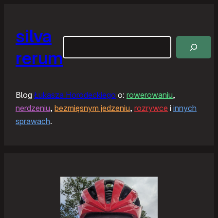
silva
Szukaj
rerum
Blog
Łukasza Horodeckiego
o:
rowerowaniu
,
nerdzeniu
,
bezmięsnym jedzeniu
,
rozrywce
i
innych
sprawach
.