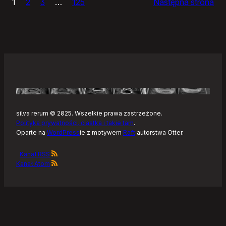
1
2
3
…
125
Następna strona
społeczności
Wolnego
i
Otwartego
Oprogramowania
silva rerum © 2025. Wszelkie prawa zastrzeżone.
Polityka prywatności, ciastka i takie tam
.
Oparte na
WordPress
ie z motywem
Raft
autorstwa Otter.
Kanał RSS
Kanał Atom