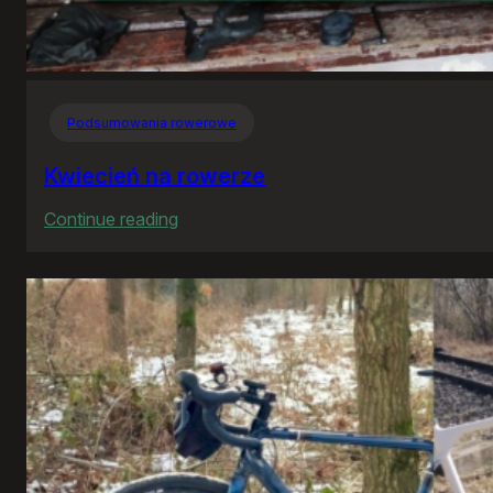
Podsumowania rowerowe
Kwiecień na rowerze
:
Continue reading
Kwiecień
na
rowerze