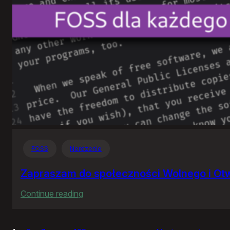
FOSS
Nerdzenie
Zapraszam do społeczności Wolnego i O
:
Continue reading
Zapraszam
do