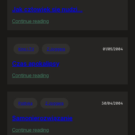
Jak człowiek się nudzi…
:
Continue reading
Jak
człowiek
się
Kino i TV
Z Joggera
01/05/2004
nudzi…
Czas apokalipsy
:
Continue reading
Czas
apokalipsy
Polityka
Z Joggera
30/04/2004
Samonierozwiązanie
:
Continue reading