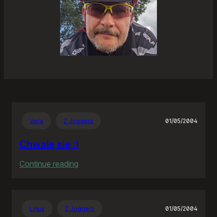
Varia
Z Joggera
01/05/2004
Chwalę się :)
:
Continue reading
Chwalę
się
:)
Linux
Z Joggera
01/05/2004