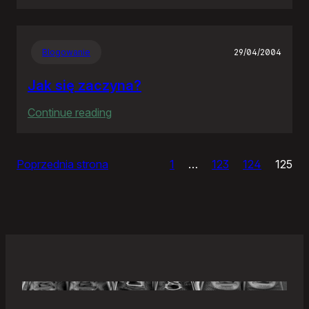
Samonierozwiązanie
Blogowanie
29/04/2004
Jak się zaczyna?
:
Continue reading
Jak
się
Poprzednia strona
1
…
123
124
125
zaczyna?