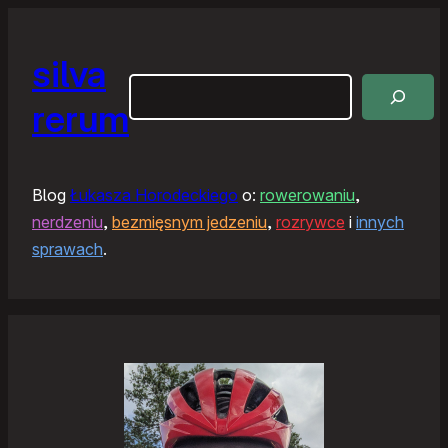
silva
Szukaj
rerum
Blog
Łukasza Horodeckiego
o:
rowerowaniu
,
nerdzeniu
,
bezmięsnym jedzeniu
,
rozrywce
i
innych
sprawach
.