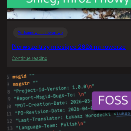
Podsumowania rowerowe
Pierwsze trzy miesiące 2026 na rowerze
:
Continue reading
Pierwsze
trzy
miesiące
2026
na
rowerze