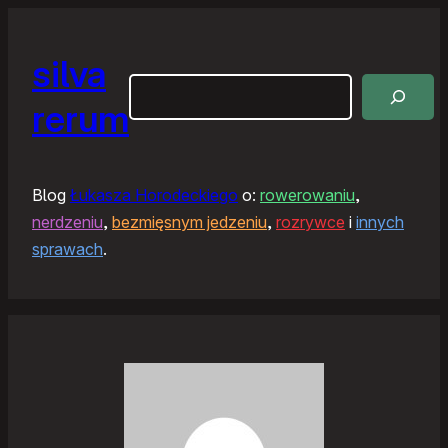
silva
Szukaj
rerum
Blog
Łukasza Horodeckiego
o:
rowerowaniu
,
nerdzeniu
,
bezmięsnym jedzeniu
,
rozrywce
i
innych
sprawach
.