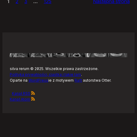
1
2
3
…
125
Następna strona
–
Tonearm,
nowy
klient
Tidala
dla
Linuksa
silva rerum © 2025. Wszelkie prawa zastrzeżone.
Polityka prywatności, ciastka i takie tam
.
Oparte na
WordPress
ie z motywem
Raft
autorstwa Otter.
Kanał RSS
Kanał Atom