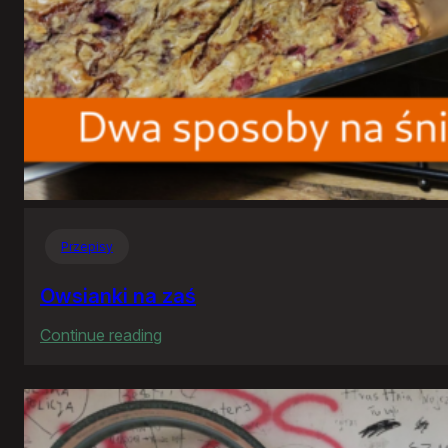
Przepisy
Owsianki na zaś
:
Continue reading
Owsianki
na
zaś