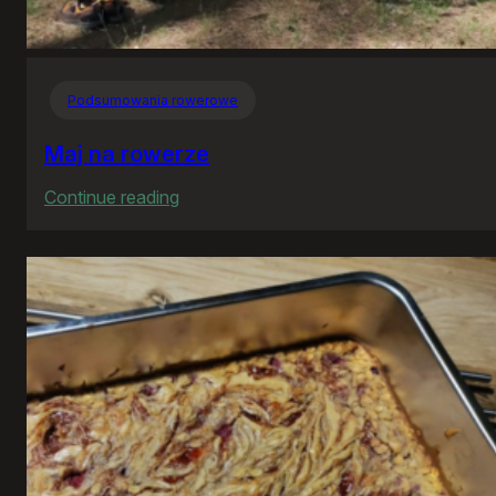
Podsumowania rowerowe
Maj na rowerze
:
Continue reading
Maj
na
rowerze