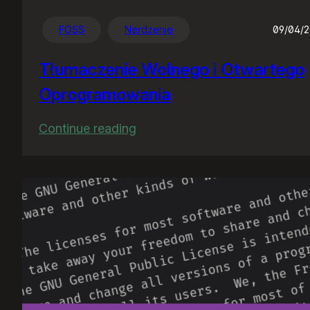
FOSS
Nerdzenie
09/04/
Tłumaczenie Wolnego i Otwartego
Oprogramowania
:
Continue reading
Tłumaczenie
Wolnego
i
Otwartego
Oprogramowania