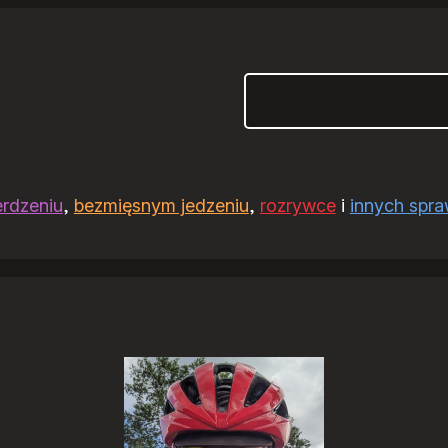
Szukaj
erdzeniu
,
bezmięsnym jedzeniu
,
rozrywce
i
innych spr