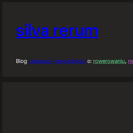
silva rerum
Blog
Łukasza Horodeckiego
o:
rowerowaniu
,
n