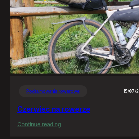
Podsumowania rowerowe
15/07/
Czerwiec na rowerze
:
Continue reading
Czerwiec