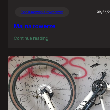
Podsumowania rowerowe
08/06/
Maj na rowerze
:
Continue reading
Maj
na
rowerze