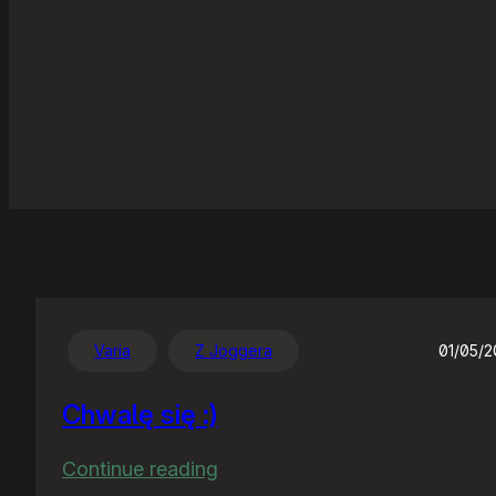
Varia
Z Joggera
01/05/
Chwalę się :)
:
Continue reading