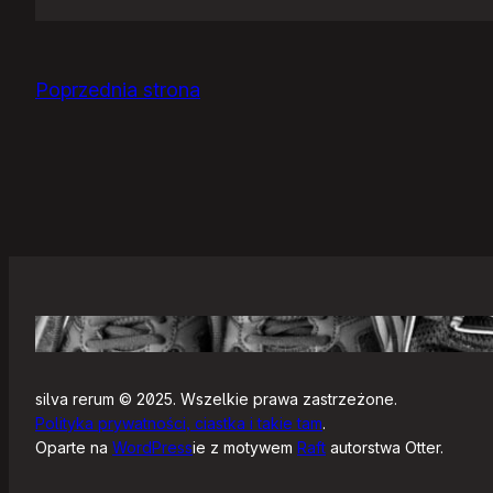
Jak
się
zaczyna?
Poprzednia strona
silva rerum © 2025. Wszelkie prawa zastrzeżone.
Polityka prywatności, ciastka i takie tam
.
Oparte na
WordPress
ie z motywem
Raft
autorstwa Otter.