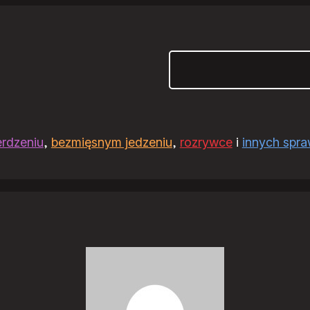
Szukaj
erdzeniu
,
bezmięsnym jedzeniu
,
rozrywce
i
innych spr