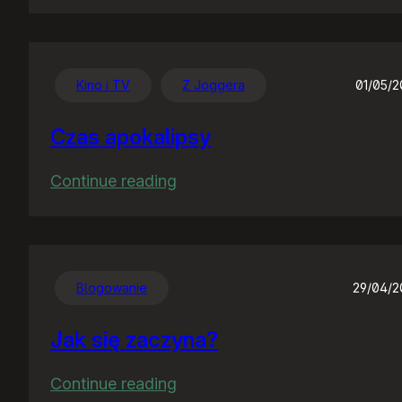
Chwalę
się
:)
Kino i TV
Z Joggera
01/05/
Czas apokalipsy
:
Continue reading
Czas
apokalipsy
Blogowanie
29/04/
Jak się zaczyna?
:
Continue reading