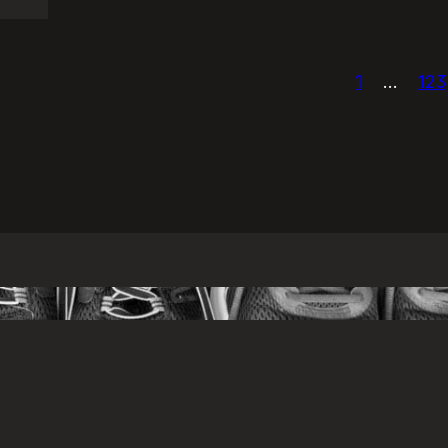
1
…
123