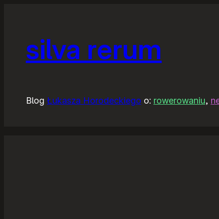
silva rerum
Blog
Łukasza Horodeckiego
o:
rowerowaniu
,
n