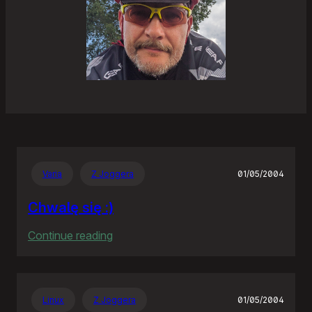
Varia
Z Joggera
01/05/2004
Chwalę się :)
:
Continue reading
Chwalę
się
:)
Linux
Z Joggera
01/05/2004