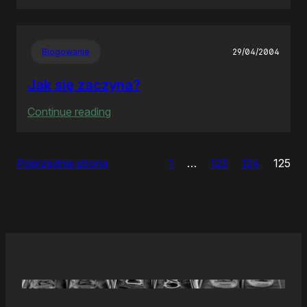
Samonierozwiązanie
Blogowanie
29/04/2004
Jak się zaczyna?
:
Continue reading
Jak
się
Poprzednia strona
1
…
123
124
125
zaczyna?