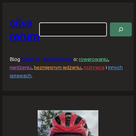
silva
Szukaj
rerum
Blog
Łukasza Horodeckiego
o:
rowerowaniu
,
nerdzeniu
,
bezmięsnym jedzeniu
,
rozrywce
i
innych
sprawach
.