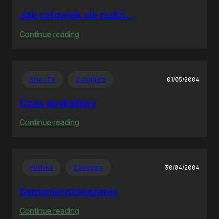
Jak człowiek się nudzi…
:
Continue reading
Jak
człowiek
się
Kino i TV
Z Joggera
01/05/2004
nudzi…
Czas apokalipsy
:
Continue reading
Czas
apokalipsy
Polityka
Z Joggera
30/04/2004
Samonierozwiązanie
:
Continue reading