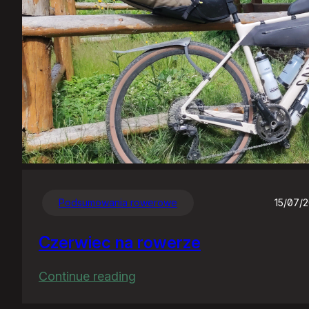
Podsumowania rowerowe
15/07/
Czerwiec na rowerze
:
Continue reading
Czerwiec