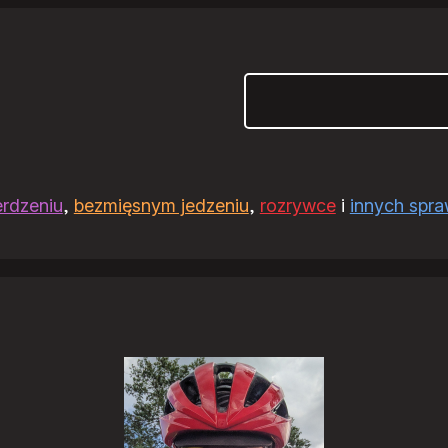
Szukaj
erdzeniu
,
bezmięsnym jedzeniu
,
rozrywce
i
innych spr