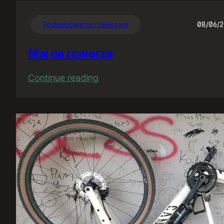
Podsumowania rowerowe
08/06/
Maj na rowerze
:
Continue reading
Maj
na
rowerze