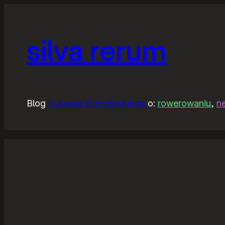
silva rerum
Blog
Łukasza Horodeckiego
o:
rowerowaniu
,
n