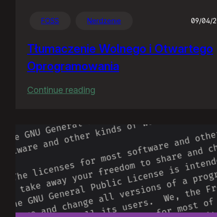
FOSS
Nerdzenie
09/04/
Tłumaczenie Wolnego i Otwartego
Oprogramowania
:
Continue reading
Tłumaczenie
Wolnego
i
Otwartego
Oprogramowania