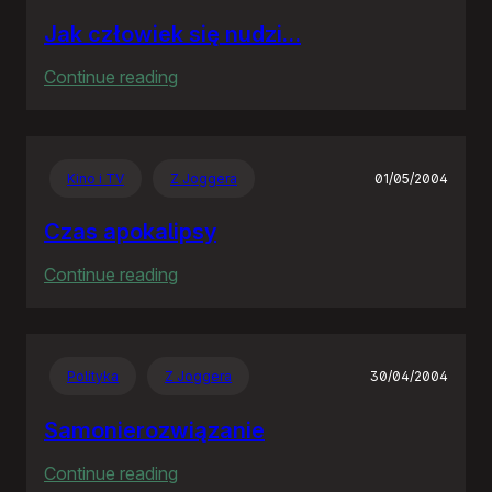
Jak człowiek się nudzi…
:
Continue reading
Jak
człowiek
się
Kino i TV
Z Joggera
01/05/2004
nudzi…
Czas apokalipsy
:
Continue reading
Czas
apokalipsy
Polityka
Z Joggera
30/04/2004
Samonierozwiązanie
:
Continue reading