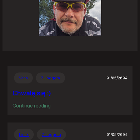
Varia
Z Joggera
01/05/2004
Chwalę się :)
:
Continue reading
Chwalę
się
:)
Linux
Z Joggera
01/05/2004