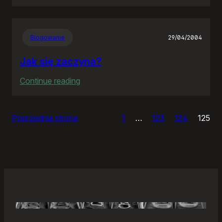
Samonierozwiązanie
Blogowanie
29/04/2004
Jak się zaczyna?
:
Continue reading
Jak
się
Poprzednia strona
1
…
123
124
125
zaczyna?