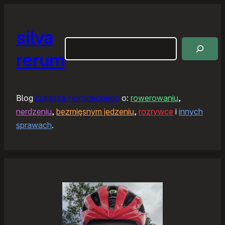
silva
Szukaj
rerum
Blog
Łukasza Horodeckiego
o:
rowerowaniu
,
nerdzeniu
,
bezmięsnym jedzeniu
,
rozrywce
i
innych
sprawach
.