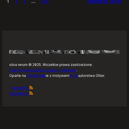
1
2
3
…
125
Następna strona
–
Tonearm,
nowy
klient
Tidala
dla
Linuksa
silva rerum © 2025. Wszelkie prawa zastrzeżone.
Polityka prywatności, ciastka i takie tam
.
Oparte na
WordPress
ie z motywem
Raft
autorstwa Otter.
Kanał RSS
Kanał Atom