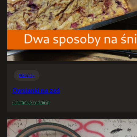
Przepisy
Owsianki na zaś
:
Continue reading
Owsianki
na
zaś