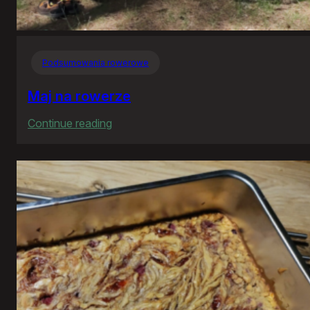
Podsumowania rowerowe
Maj na rowerze
:
Continue reading
Maj
na
rowerze