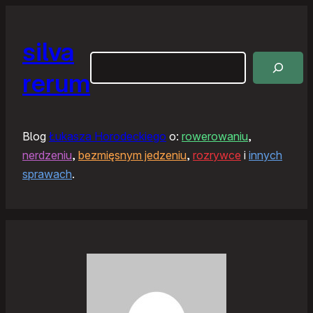
silva
Szukaj
rerum
Blog
Łukasza Horodeckiego
o:
rowerowaniu
,
nerdzeniu
,
bezmięsnym jedzeniu
,
rozrywce
i
innych
sprawach
.