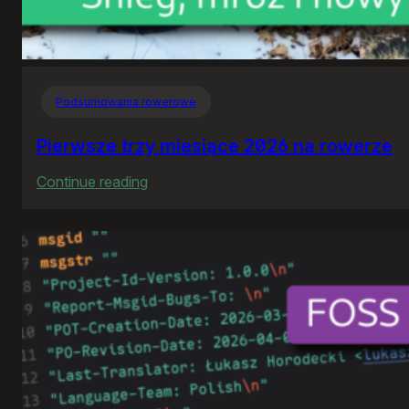
Podsumowania rowerowe
Pierwsze trzy miesiące 2026 na rowerze
:
Continue reading
Pierwsze
trzy
miesiące
2026
na
rowerze