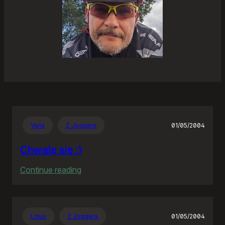
Varia
Z Joggera
01/05/2004
Chwalę się :)
:
Continue reading
Chwalę
się
:)
Linux
Z Joggera
01/05/2004