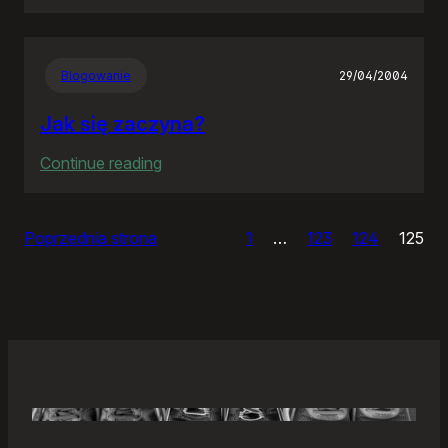
Samonierozwiązanie
Blogowanie
29/04/2004
Jak się zaczyna?
:
Continue reading
Jak
się
Poprzednia strona
1
…
123
124
125
zaczyna?