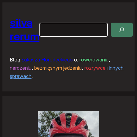
silva
Szukaj
rerum
Blog
Łukasza Horodeckiego
o:
rowerowaniu
,
nerdzeniu
,
bezmięsnym jedzeniu
,
rozrywce
i
innych
sprawach
.