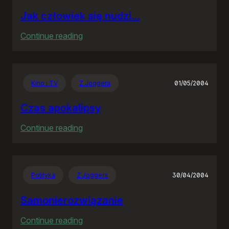
Jak człowiek się nudzi…
:
Continue reading
Jak
człowiek
się
Kino i TV
Z Joggera
01/05/2004
nudzi…
Czas apokalipsy
:
Continue reading
Czas
apokalipsy
Polityka
Z Joggera
30/04/2004
Samonierozwiązanie
:
Continue reading