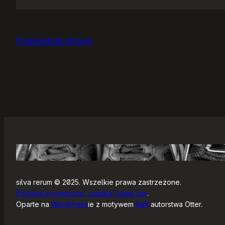
Jak
się
zaczyna?
Poprzednia strona
silva rerum © 2025. Wszelkie prawa zastrzeżone.
Polityka prywatności, ciastka i takie tam
.
Oparte na
WordPress
ie z motywem
Raft
autorstwa Otter.