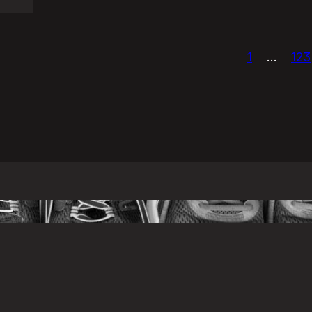
1
…
123