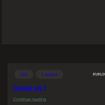
Varia
Z Joggera
01/05/
Chwalę się :)
:
Continue reading