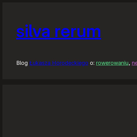
silva rerum
Blog
Łukasza Horodeckiego
o:
rowerowaniu
,
n