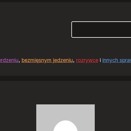
Szukaj
erdzeniu
,
bezmięsnym jedzeniu
,
rozrywce
i
innych spr