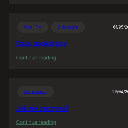
Chwalę
się
:)
Kino i TV
Z Joggera
01/05/
Czas apokalipsy
:
Continue reading
Czas
apokalipsy
Blogowanie
29/04/
Jak się zaczyna?
:
Continue reading