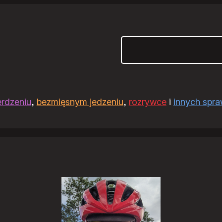
Szukaj
erdzeniu
,
bezmięsnym jedzeniu
,
rozrywce
i
innych spr