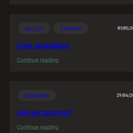
Chwalę
się
:)
Kino i TV
Z Joggera
01/05/
Czas apokalipsy
:
Continue reading
Czas
apokalipsy
Blogowanie
29/04/
Jak się zaczyna?
:
Continue reading