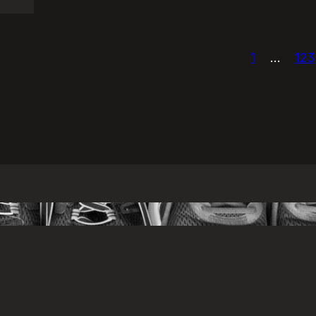
1
…
123