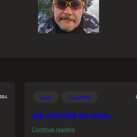
2004
Linux
Z Joggera
Jak człowiek się nudzi…
:
Continue reading