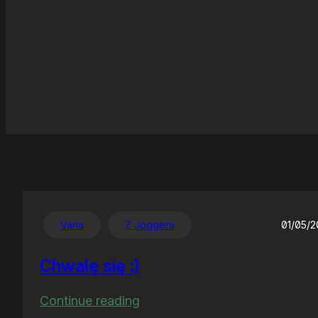
Varia
Z Joggera
01/05/
Chwalę się :)
:
Continue reading