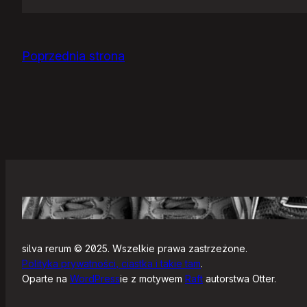
Jak
się
zaczyna?
Poprzednia strona
silva rerum © 2025. Wszelkie prawa zastrzeżone.
Polityka prywatności, ciastka i takie tam
.
Oparte na
WordPress
ie z motywem
Raft
autorstwa Otter.