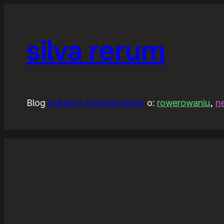
silva rerum
Blog
Łukasza Horodeckiego
o:
rowerowaniu
,
n