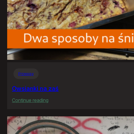
Przepisy
Owsianki na zaś
:
Continue reading
Owsianki
na
zaś