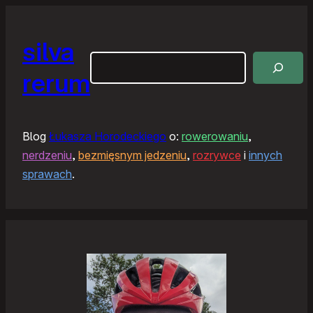
silva
Szukaj
rerum
Blog
Łukasza Horodeckiego
o:
rowerowaniu
,
nerdzeniu
,
bezmięsnym jedzeniu
,
rozrywce
i
innych
sprawach
.