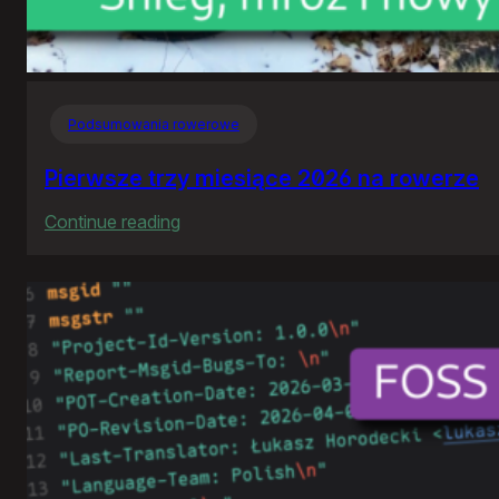
Podsumowania rowerowe
Pierwsze trzy miesiące 2026 na rowerze
:
Continue reading
Pierwsze
trzy
miesiące
2026
na
rowerze