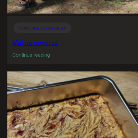
Podsumowania rowerowe
Maj na rowerze
:
Continue reading
Maj
na
rowerze