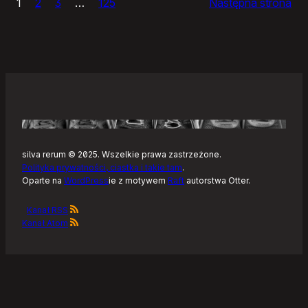
1
2
3
…
125
Następna strona
–
Tonearm,
nowy
klient
Tidala
dla
Linuksa
silva rerum © 2025. Wszelkie prawa zastrzeżone.
Polityka prywatności, ciastka i takie tam
.
Oparte na
WordPress
ie z motywem
Raft
autorstwa Otter.
Kanał RSS
Kanał Atom