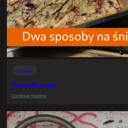
Przepisy
Owsianki na zaś
:
Continue reading
Owsianki
na
zaś