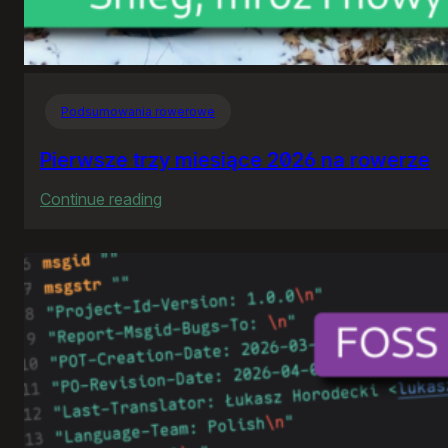
Podsumowania rowerowe
Pierwsze trzy miesiące 2026 na rowerze
:
Continue reading
Pierwsze
trzy
miesiące
2026
na
rowerze