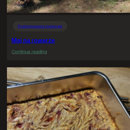
Podsumowania rowerowe
Maj na rowerze
:
Continue reading
Maj
na
rowerze