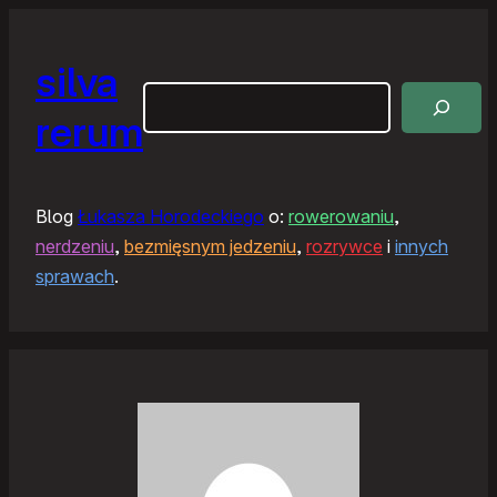
silva
Szukaj
rerum
Blog
Łukasza Horodeckiego
o:
rowerowaniu
,
nerdzeniu
,
bezmięsnym jedzeniu
,
rozrywce
i
innych
sprawach
.