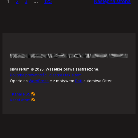
1
2
3
…
125
Następna strona
–
Tonearm,
nowy
klient
Tidala
dla
Linuksa
silva rerum © 2025. Wszelkie prawa zastrzeżone.
Polityka prywatności, ciastka i takie tam
.
Oparte na
WordPress
ie z motywem
Raft
autorstwa Otter.
Kanał RSS
Kanał Atom