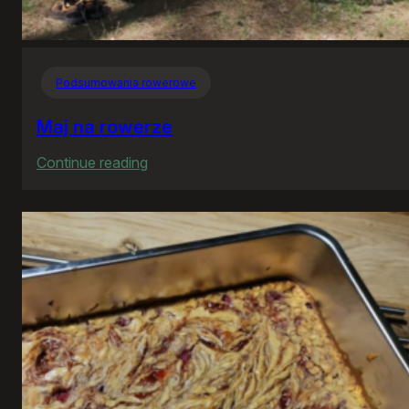
Podsumowania rowerowe
Maj na rowerze
:
Continue reading
Maj
na
rowerze