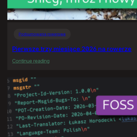
Podsumowania rowerowe
Pierwsze trzy miesiące 2026 na rowerze
:
Continue reading
Pierwsze
trzy
miesiące
2026
na
rowerze