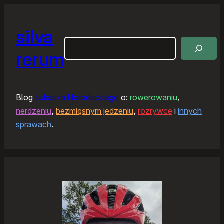
silva
Szukaj
rerum
Blog
Łukasza Horodeckiego
o:
rowerowaniu
,
nerdzeniu
,
bezmięsnym jedzeniu
,
rozrywce
i
innych
sprawach
.