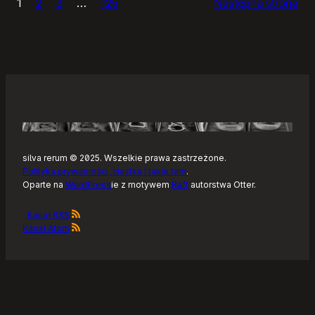
1
2
3
…
125
Następna strona
–
Tonearm,
nowy
klient
Tidala
dla
Linuksa
silva rerum © 2025. Wszelkie prawa zastrzeżone.
Polityka prywatności, ciastka i takie tam
.
Oparte na
WordPress
ie z motywem
Raft
autorstwa Otter.
Kanał RSS
Kanał Atom