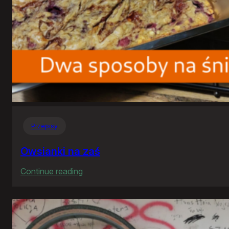
Przepisy
Owsianki na zaś
:
Continue reading
Owsianki
na
zaś