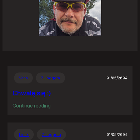
Varia
Z Joggera
01/05/2004
Chwalę się :)
:
Continue reading
Chwalę
się
:)
Linux
Z Joggera
01/05/2004