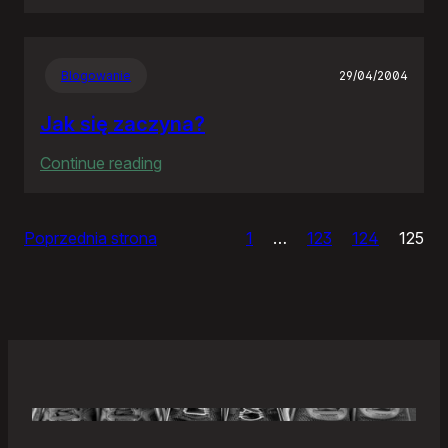
Samonierozwiązanie
Blogowanie
29/04/2004
Jak się zaczyna?
:
Continue reading
Jak
się
Poprzednia strona
1
…
123
124
125
zaczyna?