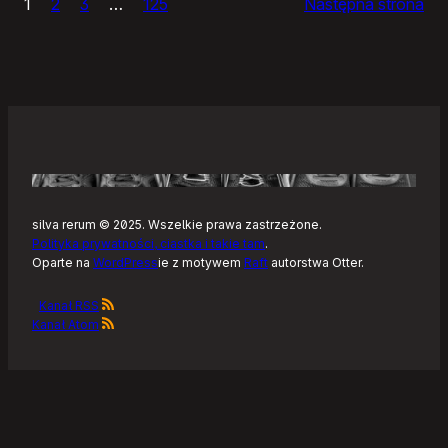
1
2
3
…
125
Następna strona
–
Tonearm,
nowy
klient
Tidala
dla
Linuksa
silva rerum © 2025. Wszelkie prawa zastrzeżone.
Polityka prywatności, ciastka i takie tam
.
Oparte na
WordPress
ie z motywem
Raft
autorstwa Otter.
Kanał RSS
Kanał Atom