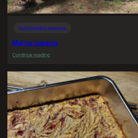
Podsumowania rowerowe
Maj na rowerze
:
Continue reading
Maj
na
rowerze