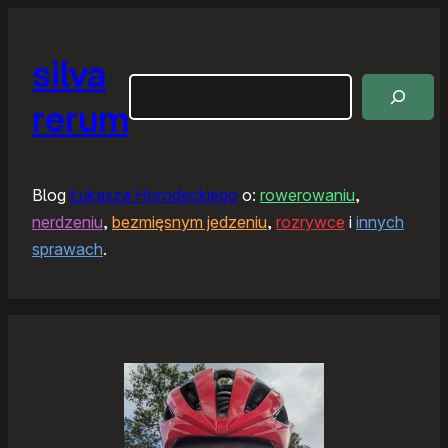
silva
Szukaj
rerum
Blog
Łukasza Horodeckiego
o:
rowerowaniu
,
nerdzeniu
,
bezmięsnym jedzeniu
,
rozrywce
i
innych
sprawach
.