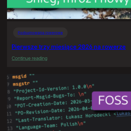
Podsumowania rowerowe
Pierwsze trzy miesiące 2026 na rowerze
:
Continue reading
Pierwsze
trzy
miesiące
2026
na
rowerze