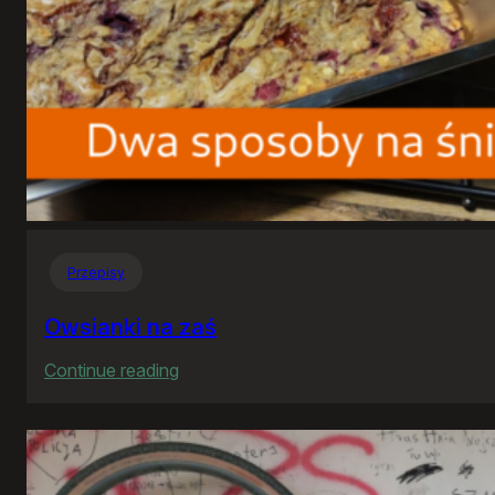
Przepisy
Owsianki na zaś
:
Continue reading
Owsianki
na
zaś