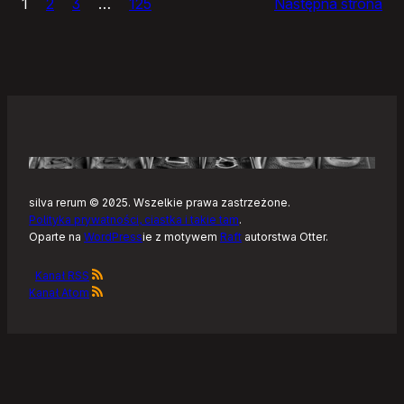
1
2
3
…
125
Następna strona
–
Tonearm,
nowy
klient
Tidala
dla
Linuksa
silva rerum © 2025. Wszelkie prawa zastrzeżone.
Polityka prywatności, ciastka i takie tam
.
Oparte na
WordPress
ie z motywem
Raft
autorstwa Otter.
Kanał RSS
Kanał Atom