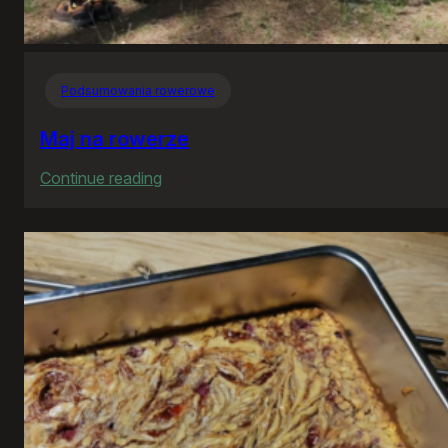
Podsumowania rowerowe
Maj na rowerze
:
Continue reading
Maj
na
rowerze