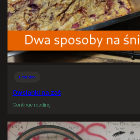
Przepisy
Owsianki na zaś
:
Continue reading
Owsianki
na
zaś