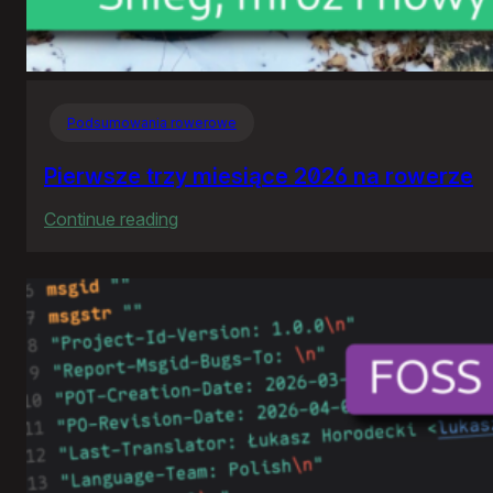
Podsumowania rowerowe
Pierwsze trzy miesiące 2026 na rowerze
:
Continue reading
Pierwsze
trzy
miesiące
2026
na
rowerze