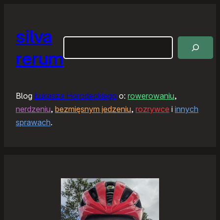
silva
Szukaj
rerum
Blog
Łukasza Horodeckiego
o:
rowerowaniu
,
nerdzeniu
,
bezmięsnym jedzeniu
,
rozrywce
i
innych
sprawach
.