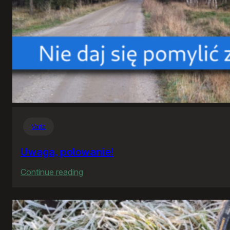
Varia
Uwaga, polowanie!
:
Continue reading
Uwaga,
polowanie!