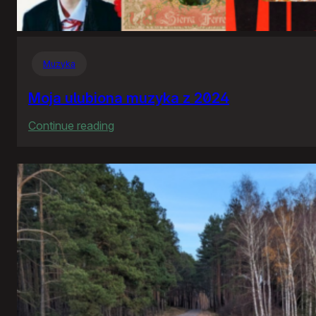
Muzyka
Moja ulubiona muzyka z 2024
:
Continue reading
Moja
ulubiona
muzyka
z
2024