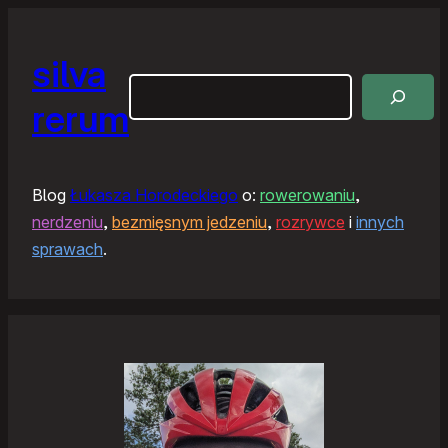
silva
Szukaj
rerum
Blog
Łukasza Horodeckiego
o:
rowerowaniu
,
nerdzeniu
,
bezmięsnym jedzeniu
,
rozrywce
i
innych
sprawach
.