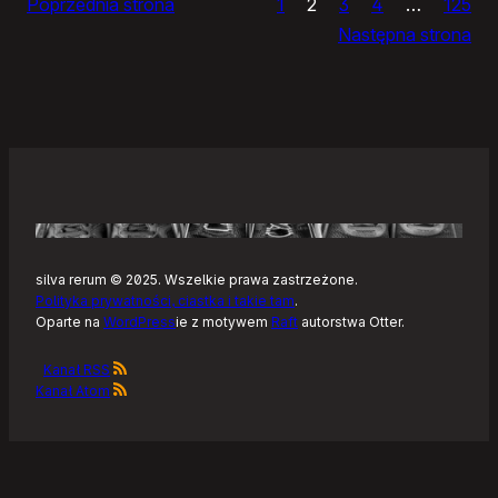
Poprzednia strona
1
2
3
4
…
125
Noteckie:
Następna strona
co
dalej?
silva rerum © 2025. Wszelkie prawa zastrzeżone.
Polityka prywatności, ciastka i takie tam
.
Oparte na
WordPress
ie z motywem
Raft
autorstwa Otter.
Kanał RSS
Kanał Atom