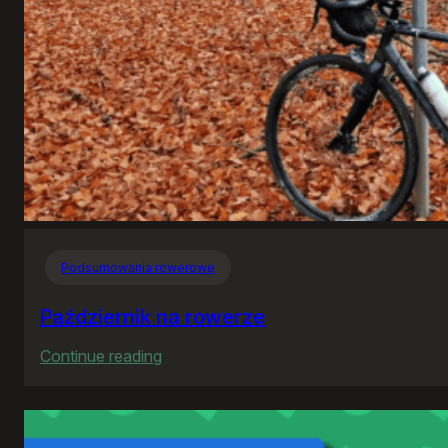
Podsumowania rowerowe
Październik na rowerze
:
Continue reading
Październik
na
rowerze