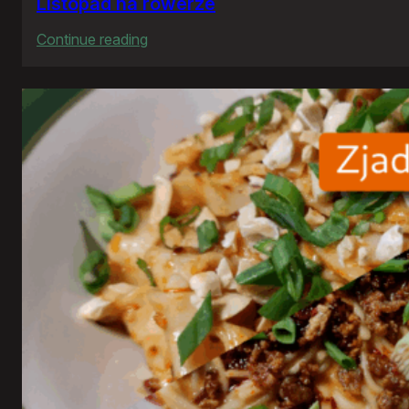
Listopad na rowerze
:
Continue reading
Listopad
na
rowerze