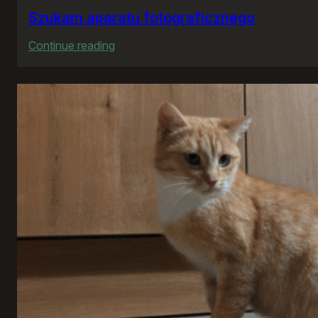
Szukam aparatu fotograficznego
:
Continue reading
Szukam
aparatu
fotograficznego