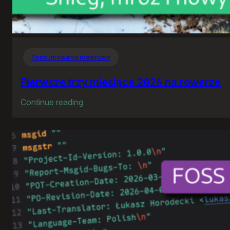
Podsumowania rowerowe
Pierwsze trzy miesiące 2026 na rowerze
:
Continue reading
Pierwsze
trzy
miesiące
2026
na
rowerze