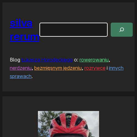
silva
Szukaj
rerum
Blog
Łukasza Horodeckiego
o:
rowerowaniu
,
nerdzeniu
,
bezmięsnym jedzeniu
,
rozrywce
i
innych
sprawach
.