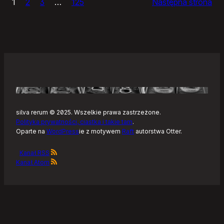
1
2
3
…
125
Następna strona
–
Tonearm,
nowy
klient
Tidala
dla
Linuksa
silva rerum © 2025. Wszelkie prawa zastrzeżone.
Polityka prywatności, ciastka i takie tam
.
Oparte na
WordPress
ie z motywem
Raft
autorstwa Otter.
Kanał RSS
Kanał Atom