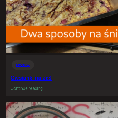
Przepisy
Owsianki na zaś
:
Continue reading
Owsianki
na
zaś