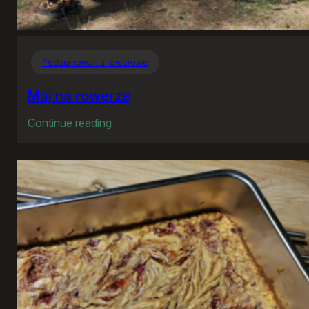
Podsumowania rowerowe
Maj na rowerze
:
Continue reading
Maj
na
rowerze