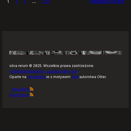
1
2
3
…
125
Następna strona
–
Tonearm,
nowy
klient
Tidala
dla
Linuksa
silva rerum © 2025. Wszelkie prawa zastrzeżone.
Polityka prywatności, ciastka i takie tam
.
Oparte na
WordPress
ie z motywem
Raft
autorstwa Otter.
Kanał RSS
Kanał Atom