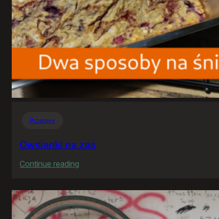
Przepisy
Owsianki na zaś
:
Continue reading
Owsianki
na
zaś