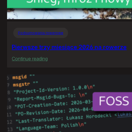
Podsumowania rowerowe
Pierwsze trzy miesiące 2026 na rowerze
:
Continue reading
Pierwsze
trzy
miesiące
2026
na
rowerze