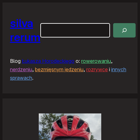
silva
Szukaj
rerum
Blog
Łukasza Horodeckiego
o:
rowerowaniu
,
nerdzeniu
,
bezmięsnym jedzeniu
,
rozrywce
i
innych
sprawach
.