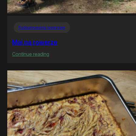
Podsumowania rowerowe
Maj na rowerze
:
Continue reading
Maj
na
rowerze