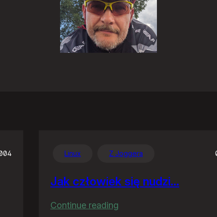
2004
Linux
Z Joggera
Jak człowiek się nudzi…
:
Continue reading