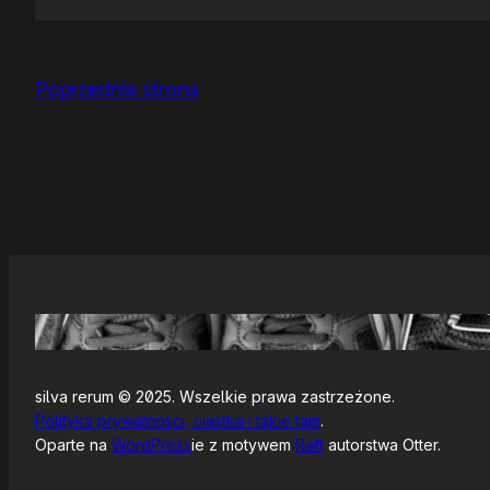
Jak
się
zaczyna?
Poprzednia strona
silva rerum © 2025. Wszelkie prawa zastrzeżone.
Polityka prywatności, ciastka i takie tam
.
Oparte na
WordPress
ie z motywem
Raft
autorstwa Otter.