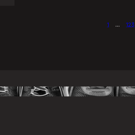
1
…
123