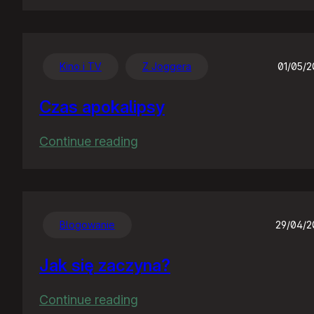
Chwalę
się
:)
Kino i TV
Z Joggera
01/05/
Czas apokalipsy
:
Continue reading
Czas
apokalipsy
Blogowanie
29/04/
Jak się zaczyna?
:
Continue reading