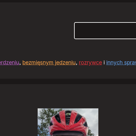
Szukaj
erdzeniu
,
bezmięsnym jedzeniu
,
rozrywce
i
innych spr