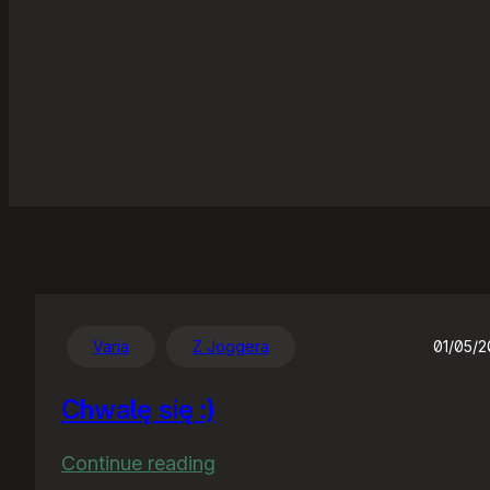
Varia
Z Joggera
01/05/
Chwalę się :)
:
Continue reading