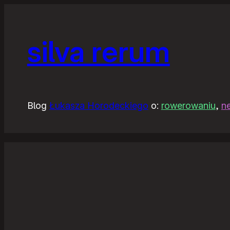
silva rerum
Blog
Łukasza Horodeckiego
o:
rowerowaniu
,
n