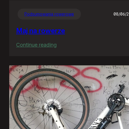
Podsumowania rowerowe
08/06/
Maj na rowerze
:
Continue reading
Maj
na
rowerze