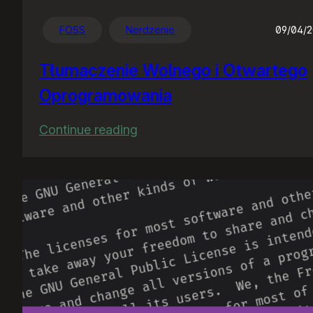
FOSS
Nerdzenie
09/04/
Tłumaczenie Wolnego i Otwartego
Oprogramowania
:
Continue reading
Tłumaczenie
Wolnego
i
Otwartego
Oprogramowania