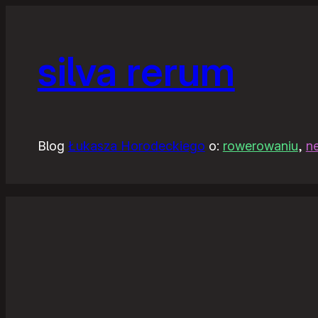
silva rerum
Blog
Łukasza Horodeckiego
o:
rowerowaniu
,
n