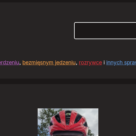
Szukaj
erdzeniu
,
bezmięsnym jedzeniu
,
rozrywce
i
innych spr