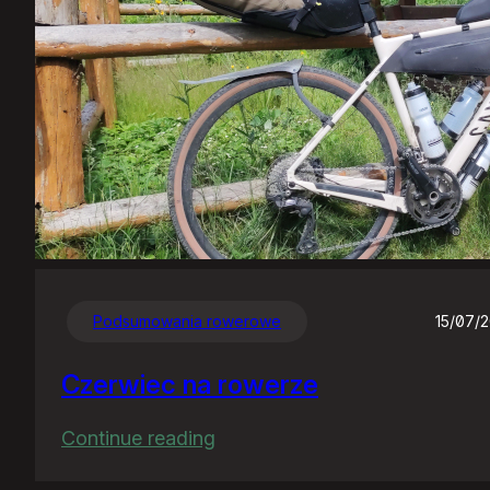
Podsumowania rowerowe
15/07/
Czerwiec na rowerze
:
Continue reading
Czerwiec