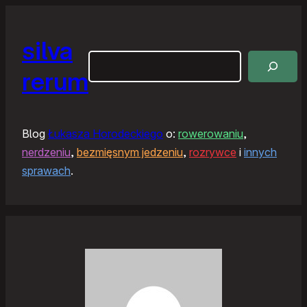
silva
Szukaj
rerum
Blog
Łukasza Horodeckiego
o:
rowerowaniu
,
nerdzeniu
,
bezmięsnym jedzeniu
,
rozrywce
i
innych
sprawach
.