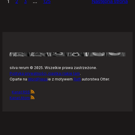
1
2
3
…
125
Następna strona
–
Tonearm,
nowy
klient
Tidala
dla
Linuksa
silva rerum © 2025. Wszelkie prawa zastrzeżone.
Polityka prywatności, ciastka i takie tam
.
Oparte na
WordPress
ie z motywem
Raft
autorstwa Otter.
Kanał RSS
Kanał Atom