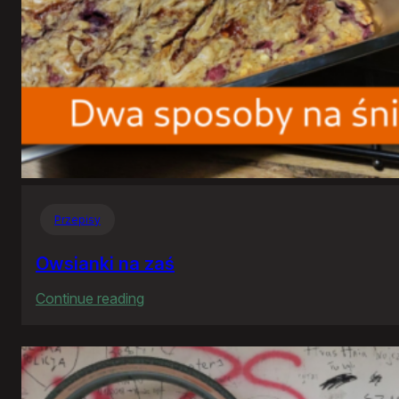
Przepisy
Owsianki na zaś
:
Continue reading
Owsianki
na
zaś