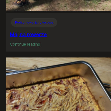
Podsumowania rowerowe
Maj na rowerze
:
Continue reading
Maj
na
rowerze