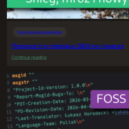
Podsumowania rowerowe
Pierwsze trzy miesiące 2026 na rowerze
:
Continue reading
Pierwsze
trzy
miesiące
2026
na
rowerze