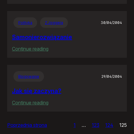
Czas
apokalipsy
Polityka
Z Joggera
30/04/2004
Samonierozwiązanie
:
Continue reading
Samonierozwiązanie
Blogowanie
29/04/2004
Jak się zaczyna?
:
Continue reading
Jak
się
Poprzednia strona
1
…
123
124
125
zaczyna?