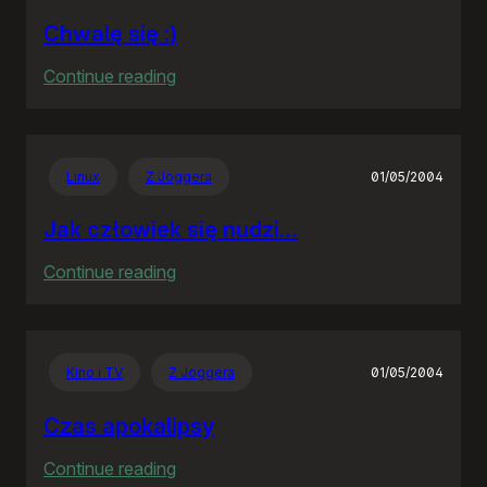
Chwalę się :)
:
Continue reading
Chwalę
się
:)
Linux
Z Joggera
01/05/2004
Jak człowiek się nudzi…
:
Continue reading
Jak
człowiek
się
Kino i TV
Z Joggera
01/05/2004
nudzi…
Czas apokalipsy
:
Continue reading