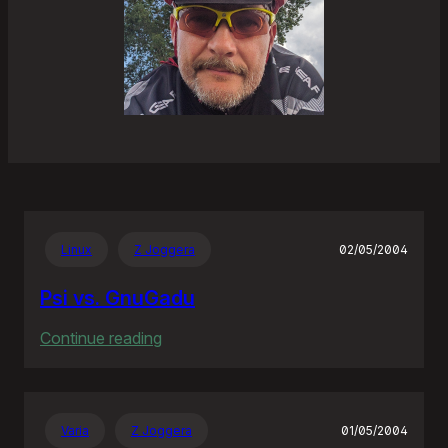
Linux
Z Joggera
02/05/2004
Psi vs. GnuGadu
:
Continue reading
Psi
vs.
GnuGadu
Varia
Z Joggera
01/05/2004