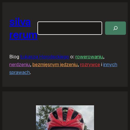
silva
Szukaj
rerum
Blog
Łukasza Horodeckiego
o:
rowerowaniu
,
nerdzeniu
,
bezmięsnym jedzeniu
,
rozrywce
i
innych
sprawach
.