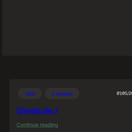
Varia
Z Joggera
01/05/
Chwalę się :)
:
Continue reading