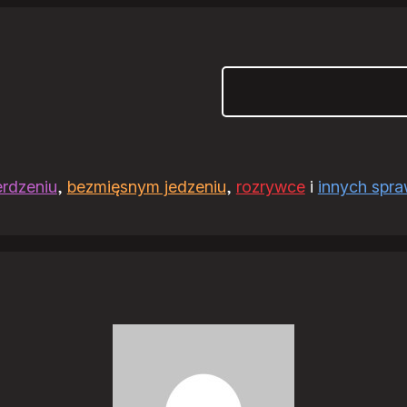
Szukaj
erdzeniu
,
bezmięsnym jedzeniu
,
rozrywce
i
innych spr