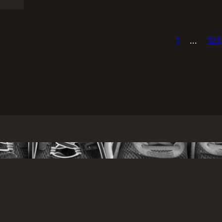
1
…
123