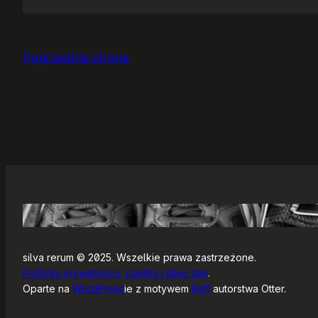
Jak
się
zaczyna?
Poprzednia strona
silva rerum © 2025. Wszelkie prawa zastrzeżone.
Polityka prywatności, ciastka i takie tam
.
Oparte na
WordPress
ie z motywem
Raft
autorstwa Otter.