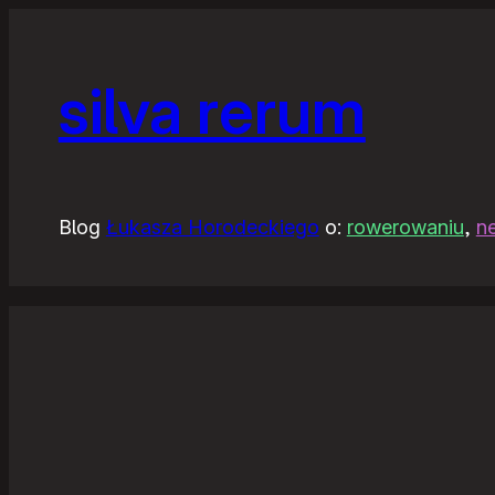
silva rerum
Blog
Łukasza Horodeckiego
o:
rowerowaniu
,
n