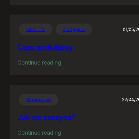
Chwalę
się
:)
Kino i TV
Z Joggera
01/05/
Czas apokalipsy
:
Continue reading
Czas
apokalipsy
Blogowanie
29/04/
Jak się zaczyna?
:
Continue reading