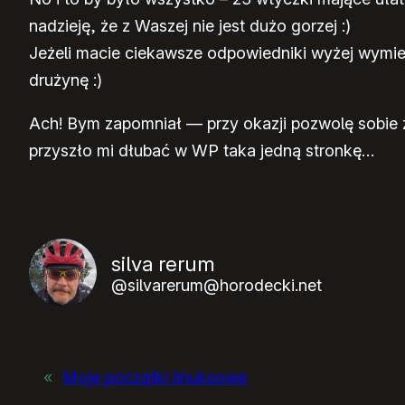
nadzieję, że z Waszej nie jest dużo gorzej :)
Jeżeli macie ciekawsze odpowiedniki wyżej wymien
drużynę :)
Ach! Bym zapomniał — przy okazji pozwolę sobie z
przyszło mi dłubać w WP taka jedną stronkę…
silva rerum
@silvarerum@horodecki.net
«
Moje początki linuksowe