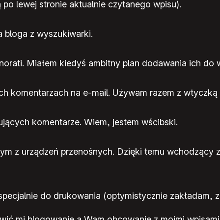
po lewej stronie aktualnie czytanego wpisu).
a bloga z wyszukiwarki.
rati. Miałem kiedyś ambitny plan dodawania ich do wp
ch komentarzach na e-mail. Używam razem z wtyczką
ybujących komentarze. Wiem, jestem wścibski.
ym z urządzeń przenośnych. Dzięki temu wchodzący z np
pecjalnie do drukowania (optymistycznie zakładam, ze 
atwić mi blogowanie a Wam obcowanie z moimi wpisami.