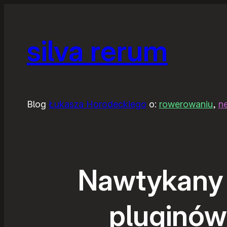
silva rerum
Blog
Łukasza Horodeckiego
o:
rowerowaniu
,
n
Nawtykany 
pluginów