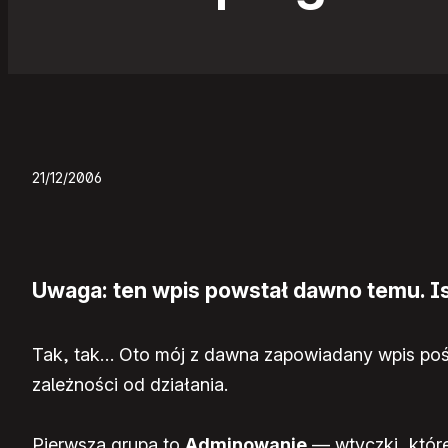
21/12/2006
Uwaga: ten wpis powstał dawno temu. Ist
Tak, tak… Oto mój z dawna zapowiadany wpis pośw
zależności od działania.
Pierwsza grupa to
Adminowanie
— wtyczki, które