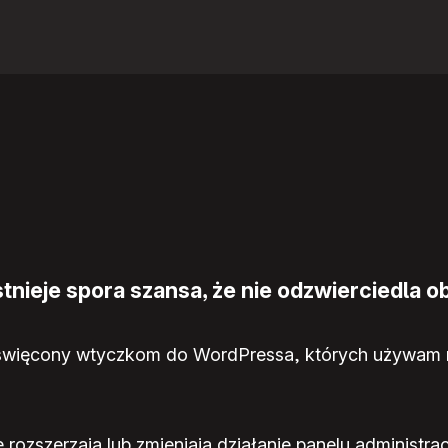
nieje spora szansa, że nie odzwierciedla ob
ięcony wtyczkom do WordPressa, których używam na “s
 rozszerzają lub zmieniają działanie panelu administra