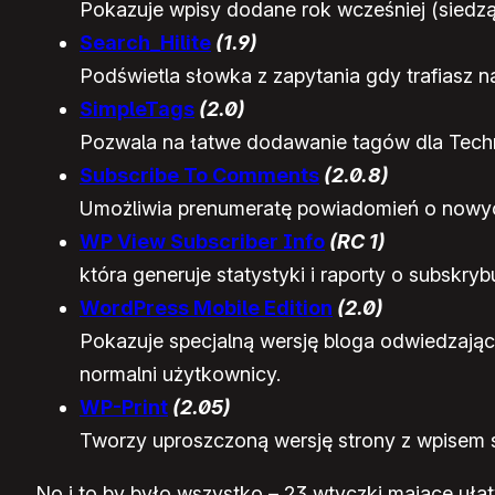
Pokazuje wpisy dodane rok wcześniej (siedzą 
Search_Hilite
(1.9)
Podświetla słowka z zapytania gdy trafiasz n
SimpleTags
(2.0)
Pozwala na łatwe dodawanie tagów dla Techno
Subscribe To Comments
(2.0.8)
Umożliwia prenumeratę powiadomień o nowy
WP View Subscriber Info
(RC 1)
która generuje statystyki i raporty o subskr
WordPress Mobile Edition
(2.0)
Pokazuje specjalną wersję bloga odwiedzając
normalni użytkownicy.
WP-Print
(2.05)
Tworzy uproszczoną wersję strony z wpisem s
No i to by było wszystko – 23 wtyczki mające uł