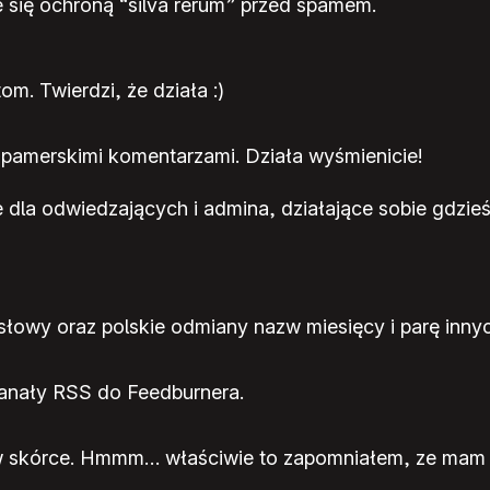
ce się ochroną “silva rerum” przed spamem.
. Twierdzi, że działa :)
spamerskimi komentarzami. Działa wyśmienicie!
e dla odwiedzających i admina, działające sobie gdzieś
owy oraz polskie odmiany nazw miesięcy i parę innyc
 kanały RSS do Feedburnera.
w skórce. Hmmm… właściwie to zapomniałem, ze mam t