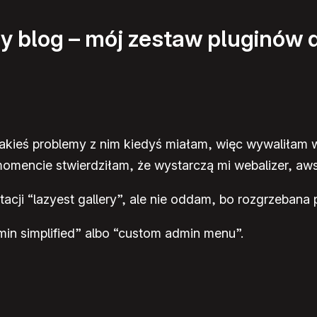
y blog – mój zestaw pluginów
 jakieś problemy z nim kiedyś miałam, więc wywaliłam w
omencie stwierdziłam, że wystarczą mi webalizer, awst
cji “lazyest gallery”, ale nie oddam, bo rozgrzebana p
in simplified” albo “custom admin menu”.