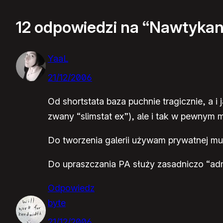
12 odpowiedzi na “Nawtykan
YaaL
21/12/2006
Od shortstata baza puchnie tragicznie, a i
zwany “slimstat ex”), ale i tak w pewnym m
Do tworzenia galerii używam prywatnej muta
Do upraszczania PA służy zasadniczo “adm
Odpowiedz
byte
21/12/2006