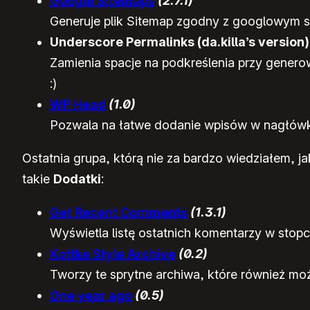
Google Sitemaps
(2.7.1)
Generuje plik Sitemap zgodny z googlowym 
Underscore Permalinks (da.killa’s version
Zamienia spacje na podkreślenia przy generow
:)
WP Head
(1.0)
Pozwala na łatwe dodanie wpisów w nagłówku 
Ostatnia grupa, którą nie za bardzo wiedziałem, j
takie
Dodatki
:
Get Recent Comments
(1.3.1)
Wyświetla listę ostatnich komentarzy w stopc
Kottke Style Archive
(0.2)
Tworzy te sprytne archiwa, które również mo
One year ago
(0.5)