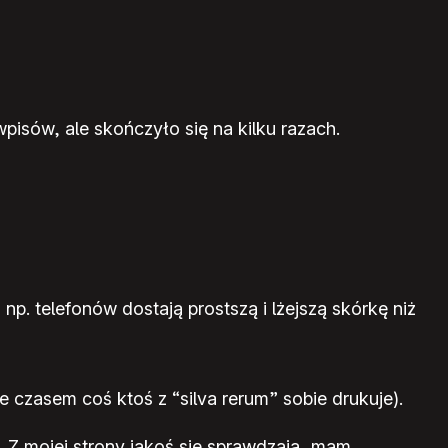
isów, ale skończyło się na kilku razach.
. telefonów dostają prostszą i lżejszą skórkę niż
czasem coś ktoś z “silva rerum” sobie drukuje).
 Z mojej strony jakoś się sprawdzają, mam