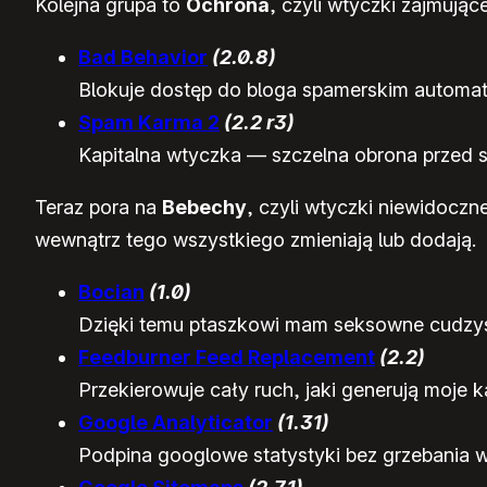
Kolejna grupa to
Ochrona
, czyli wtyczki zajmują
Bad Behavior
(2.0.8)
Blokuje dostęp do bloga spamerskim automatom
Spam Karma 2
(2.2 r3)
Kapitalna wtyczka — szczelna obrona przed 
Teraz pora na
Bebechy
, czyli wtyczki niewidoczn
wewnątrz tego wszystkiego zmieniają lub dodają.
Bocian
(1.0)
Dzięki temu ptaszkowi mam seksowne cudzysł
Feedburner Feed Replacement
(2.2)
Przekierowuje cały ruch, jaki generują moje
Google Analyticator
(1.31)
Podpina googlowe statystyki bez grzebania 