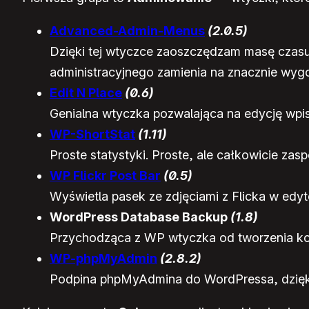
Advanced-Admin-Menus
(2.0.5)
Dzięki tej wtyczce zaoszczędzam masę czasu
administracyjnego zamienia na znacznie wygo
Edit N Place
(0.6)
Genialna wtyczka pozwalająca na edycję wpis
WP-ShortStat
(1.11)
Proste statystyki. Proste, ale całkowicie zas
WP Flickr Post Bar
(0.5)
Wyświetla pasek ze zdjęciami z Flicka w edyt
WordPress Database Backup
(1.8)
Przychodząca z WP wtyczka od tworzenia ko
WP-phpMyAdmin
(2.8.2)
Podpina phpMyAdmina do WordPressa, dzięki