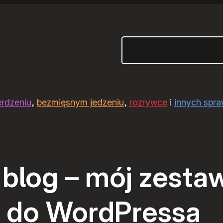
Szukaj
erdzeniu
,
bezmięsnym jedzeniu
,
rozrywce
i
innych spr
blog – mój zesta
 do WordPressa