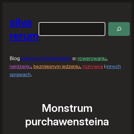
silva
Szukaj
rerum
Blog
Łukasza Horodeckiego
o:
rowerowaniu
,
nerdzeniu
,
bezmięsnym jedzeniu
,
rozrywce
i
innych
sprawach
.
Monstrum
purchawensteina