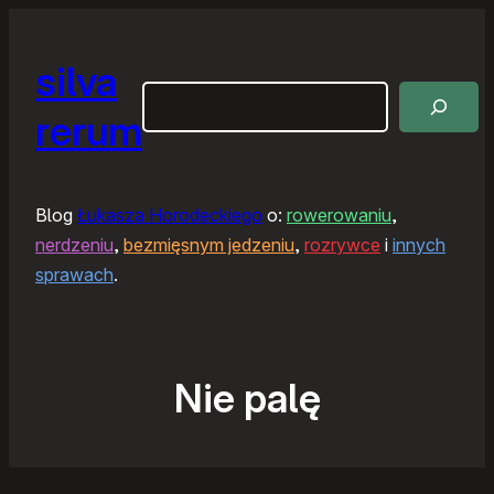
silva
Szukaj
rerum
Blog
Łukasza Horodeckiego
o:
rowerowaniu
,
nerdzeniu
,
bezmięsnym jedzeniu
,
rozrywce
i
innych
sprawach
.
Nie palę