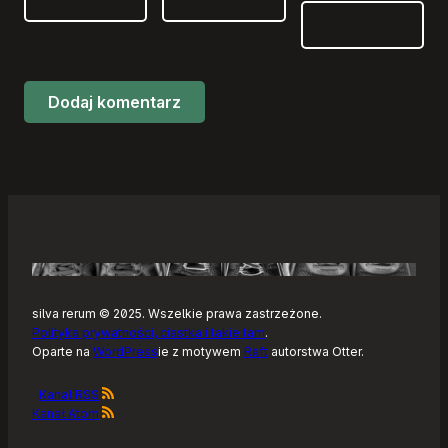
silva rerum © 2025. Wszelkie prawa zastrzeżone.
Polityka prywatności, ciastka i takie tam
.
Oparte na
WordPress
ie z motywem
Raft
autorstwa Otter.
Kanał RSS
Kanał Atom