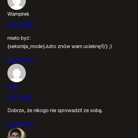
Wampirek
18/11/2005
miało być:
{seksmija_mode}Jutro znów wam ucieknę!{/} ;)
Odpowiedz
Flind
18/11/2005
Dobrze, że nikogo nie sprowadził ze sobą.
Odpowiedz