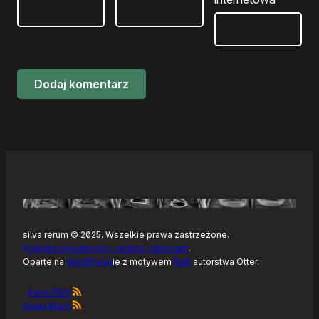
silva rerum © 2025. Wszelkie prawa zastrzeżone.
Polityka prywatności, ciastka i takie tam
.
Oparte na
WordPress
ie z motywem
Raft
autorstwa Otter.
Kanał RSS
Kanał Atom