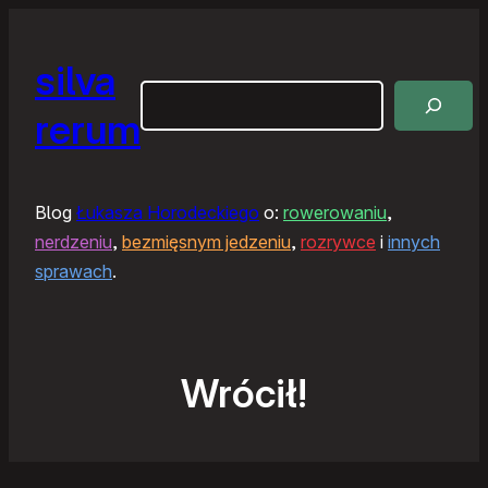
silva
Szukaj
rerum
Blog
Łukasza Horodeckiego
o:
rowerowaniu
,
nerdzeniu
,
bezmięsnym jedzeniu
,
rozrywce
i
innych
sprawach
.
Wrócił!