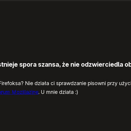
nieje spora szansa, że nie odzwierciedla ob
refoksa? Nie działa ci sprawdzanie pisowni przy użyc
rum Mozillazine
. U mnie działa :)