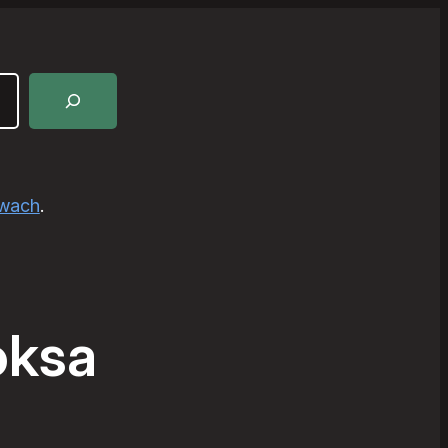
awach
.
oksa