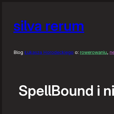
silva rerum
Blog
Łukasza Horodeckiego
o:
rowerowaniu
,
n
SpellBound i ni