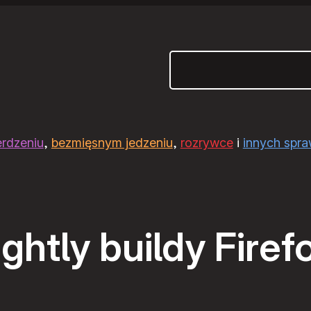
Szukaj
erdzeniu
,
bezmięsnym jedzeniu
,
rozrywce
i
innych spr
ghtly buildy Firef