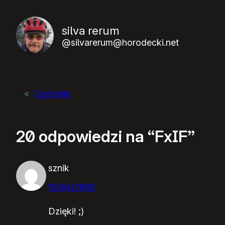
silva rerum
@silvarerum@horodecki.net
«
Ogródek
20 odpowiedzi na “FxIF”
sznik
15/04/2005
Dzięki! ;)