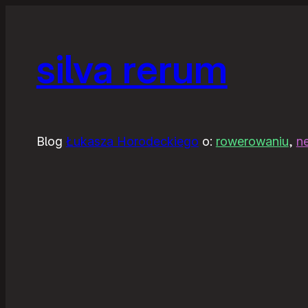
silva rerum
Blog
Łukasza Horodeckiego
o:
rowerowaniu
,
n