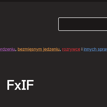
Szukaj
erdzeniu
,
bezmięsnym jedzeniu
,
rozrywce
i
innych spr
FxIF