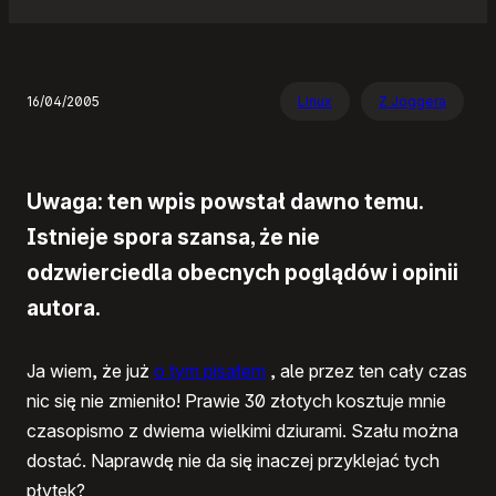
16/04/2005
Linux
Z Joggera
Uwaga: ten wpis powstał dawno temu.
Istnieje spora szansa, że nie
odzwierciedla obecnych poglądów i opinii
autora.
Ja wiem, że już
o tym pisałem
, ale przez ten cały czas
nic się nie zmieniło! Prawie 30 złotych kosztuje mnie
czasopismo z dwiema wielkimi dziurami. Szału można
dostać. Naprawdę nie da się inaczej przyklejać tych
płytek?