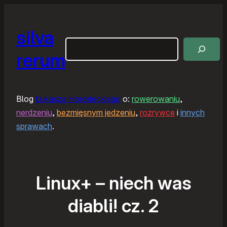
silva
Szukaj
rerum
Blog
Łukasza Horodeckiego
o:
rowerowaniu
,
nerdzeniu
,
bezmięsnym jedzeniu
,
rozrywce
i
innych
sprawach
.
Linux+ – niech was
diabli! cz. 2