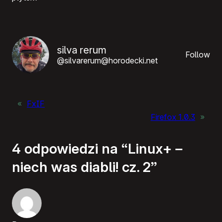
silva rerum
Follow
@silvarerum@horodecki.net
«
FxIF
Firefox 1.0.3
»
4 odpowiedzi na “Linux+ –
niech was diabli! cz. 2”