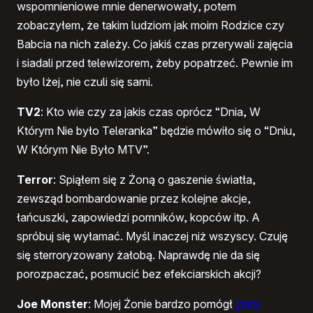
wspomnieniowe mnie denerwowały, potem
zobaczyłem, że takim ludziom jak moim Rodzice czy
Babcia na nich zależy. Co jakiś czas przerywali zajęcia
i siadali przed telewizorem, żeby popatrzeć. Pewnie im
było lżej, nie czuli się sami.
TV2
: Kto wie czy za jakis czas oprócz “Dnia, W
Którym Nie było Teleranka” będzie mówiło się o “Dniu,
W Którym Nie Było MTV”.
Terror
: Spiąłem się z Żoną o gaszenie światła,
zewsząd bombardowanie przez kolejne akcje,
łańcuszki, zapowiedzi pomników, kopców itp. A
spróbuj się wyłamać. Myśl inaczej niż wszyscy. Czuję
się sterroryzowany żałobą. Naprawdę nie da się
porozpaczać, posmucić bez efekciarskich akcji?
Joe Monster
: Mojej Żonie bardzo pomógł
zbiór