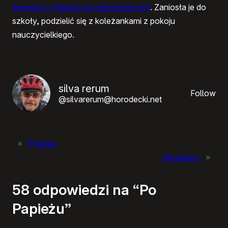
anegdot o Papieżu na joemonster.org
. Zaniosła je do
szkoły, podzielić się z koleżankami z pokoju
nauczycielkiego.
silva rerum
Follow
@silvarerum@horodecki.net
«
Pytanie
Steamboy
»
58 odpowiedzi na “Po
Papieżu”