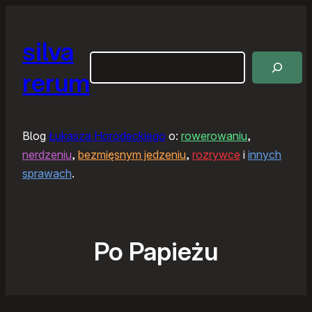
silva
Szukaj
rerum
Blog
Łukasza Horodeckiego
o:
rowerowaniu
,
nerdzeniu
,
bezmięsnym jedzeniu
,
rozrywce
i
innych
sprawach
.
Po Papieżu