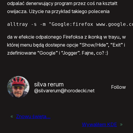
odpalać denerwujący program przez coś na kształt
owijacza. Użycie na przykład takiego polecenia
alltray -s -m "Google:firefox www.google.c
da w efekcie odpalonego Firefoksa z ikonką w trayu, w
której menu będą dostepne opcje “Show/Hide”, “Exit” i
zdefiniowane “Google” i “Jogger”. Fajne, co? :)
silva rerum
Follow
@silvarerum@horodecki.net
«
Znowu święta…
Wywaliłem KDE
»