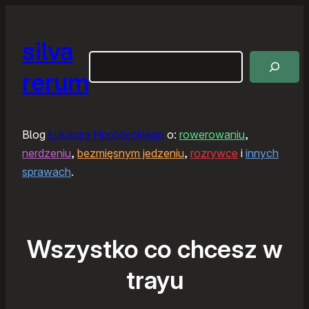
silva
Szukaj
rerum
Blog
Łukasza Horodeckiego
o:
rowerowaniu
,
nerdzeniu
,
bezmięsnym jedzeniu
,
rozrywce
i
innych
sprawach
.
Wszystko co chcesz w
trayu