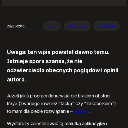
28/03/2005
Linux
Mozillowe
Z Joggera
Uwaga: ten wpis powstał dawno temu.
Istnieje spora szansa, że nie
odzwierciedla obecnych poglądów i opinii
autora.
Jeżeli jakiś program denerwuje cię brakiem obsługi
traya (zwanego również “tacką” czy “zasobnikiem”)
to mam dla ciebie rozwiązanie –
Alltray
.
Wystarczy zainstalować tą malutką aplikacyjkę i