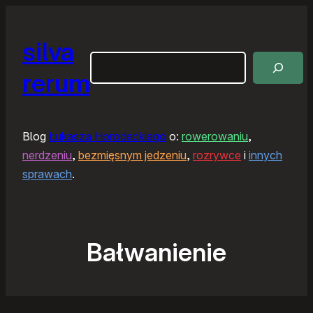
silva
Szukaj
rerum
Blog
Łukasza Horodeckiego
o:
rowerowaniu
,
nerdzeniu
,
bezmięsnym jedzeniu
,
rozrywce
i
innych
sprawach
.
Bałwanienie