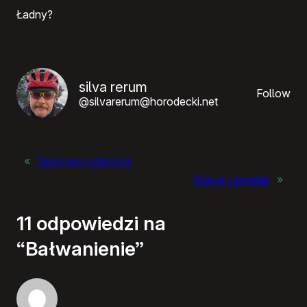
Ładny?
silva rerum
Follow
@silvarerum@horodecki.net
«
Gumowe rozkosze
Kubuś Lematek
»
11 odpowiedzi na
“Bałwanienie”