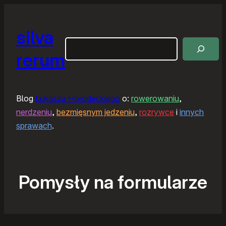
silva
Szukaj
rerum
Blog
Łukasza Horodeckiego
o:
rowerowaniu
,
nerdzeniu
,
bezmięsnym jedzeniu
,
rozrywce
i
innych
sprawach
.
Pomysły na formularze