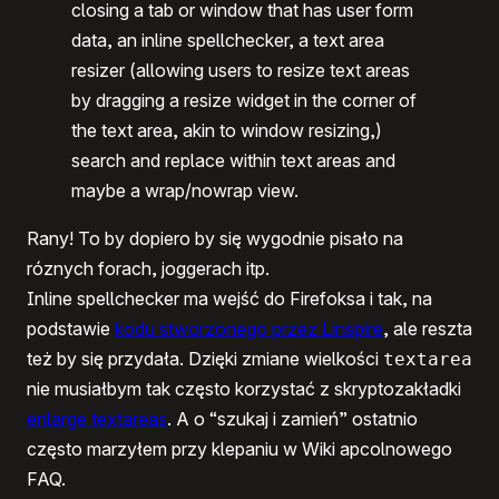
closing a tab or window that has user form
data, an inline spellchecker, a text area
resizer (allowing users to resize text areas
by dragging a resize widget in the corner of
the text area, akin to window resizing,)
search and replace within text areas and
maybe a wrap/nowrap view.
Rany! To by dopiero by się wygodnie pisało na
róznych forach, joggerach itp.
Inline spellchecker ma wejść do Firefoksa i tak, na
podstawie
kodu stworzonego przez Linspire
, ale reszta
też by się przydała. Dzięki zmiane wielkości
textarea
nie musiałbym tak często korzystać z skryptozakładki
enlarge textareas
. A o “szukaj i zamień” ostatnio
często marzyłem przy klepaniu w Wiki apcolnowego
FAQ.