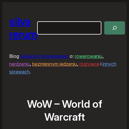
silva
Szukaj
rerum
Blog
Łukasza Horodeckiego
o:
rowerowaniu
,
nerdzeniu
,
bezmięsnym jedzeniu
,
rozrywce
i
innych
sprawach
.
WoW – World of
Warcraft