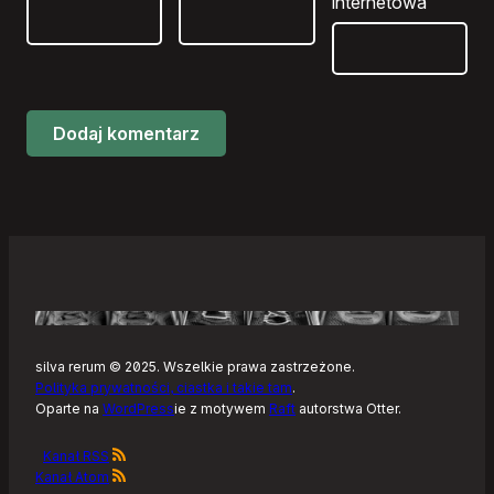
internetowa
silva rerum © 2025. Wszelkie prawa zastrzeżone.
Polityka prywatności, ciastka i takie tam
.
Oparte na
WordPress
ie z motywem
Raft
autorstwa Otter.
Kanał RSS
Kanał Atom