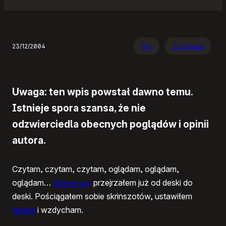
23/12/2004
Gry
Z Joggera
Uwaga: ten wpis powstał dawno temu.
Istnieje spora szansa, że nie
odzwierciedla obecnych poglądów i opinii
autora.
Czytam, czytam, czytam, oglądam, oglądam,
oglądam…
Stronę gry
przejrzałem już od deski do
deski. Pościągałem sobie skrinszotów, ustawiłem
tapetę
i wzdycham.