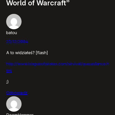
World of Warcraft”
batou
23/12/2004
A to widziałeś? [flash]
http://www.leagueofpirates.com/sirvival/queuedance.h
tml
;)
Odpowiedz
DoomHammer