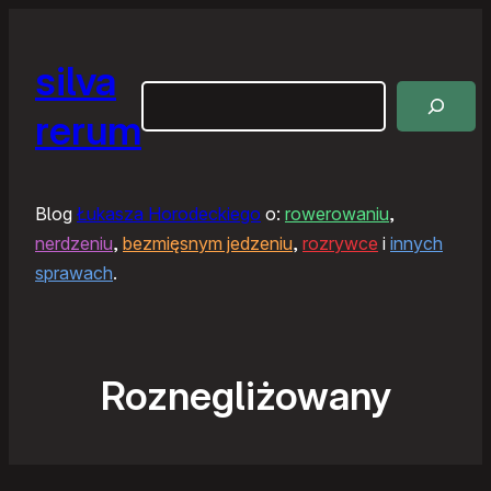
silva
Szukaj
rerum
Blog
Łukasza Horodeckiego
o:
rowerowaniu
,
nerdzeniu
,
bezmięsnym jedzeniu
,
rozrywce
i
innych
sprawach
.
Roznegliżowany