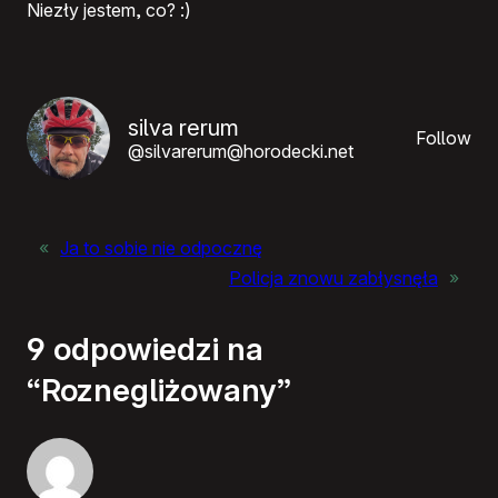
Niezły jestem, co? :)
silva rerum
Follow
@silvarerum@horodecki.net
«
Ja to sobie nie odpocznę
Policja znowu zabłysnęła
»
9 odpowiedzi na
“Roznegliżowany”