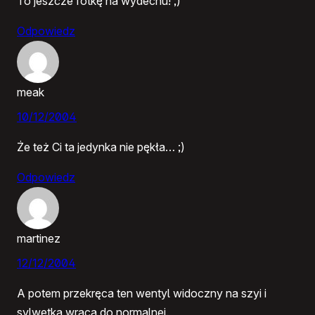
To jeszcze fotkę na wydechu! ;)
Odpowiedz
meak
10/12/2004
Że też Ci ta jedynka nie pękła… ;)
Odpowiedz
martinez
12/12/2004
A potem przekręca ten wentyl widoczny na szyi i
sylwetka wraca do normalnej.