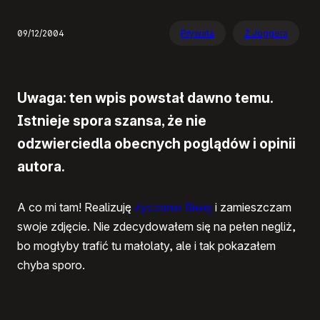
09/12/2004
Prywata
Z Joggera
Uwaga: ten wpis powstał dawno temu.
Istnieje spora szansa, że nie
odzwierciedla obecnych poglądów i opinii
autora.
A co mi tam! Realizuję
życzenie Siwej
i zamieszczam
swoje zdjęcie. Nie zdecydowałem się na pełen negliż,
bo mogłyby trafić tu małolaty, ale i tak pokazałem
chyba sporo.