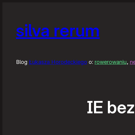
silva rerum
Blog
Łukasza Horodeckiego
o:
rowerowaniu
,
n
IE bez