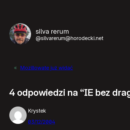
silva rerum
@silvarerum@horodecki.net
«
Mozillowate już widać
4 odpowiedzi na “IE bez dra
Krystek
03/12/2004