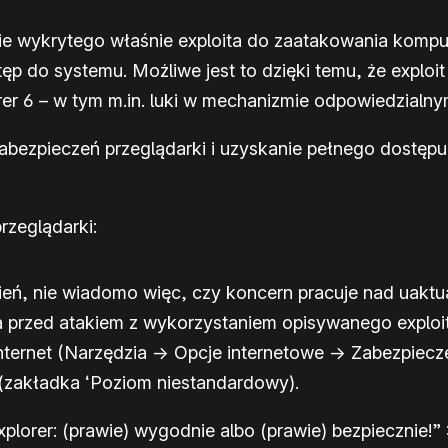
cie wykrytego właśnie exploita do zaatakowania komput
tęp do systemu. Możliwe jest to dzięki temu, że exploi
rer 6 – w tym m.in. luki w mechanizmie odpowiedzialny
 zabezpieczeń przeglądarki i uzyskanie pełnego dostęp
rzeglądarki:
esień, nie wiadomo więc, czy koncern pracuje nad uakt
przed atakiem z wykorzystaniem opisywanego exploita
ternet (Narzędzia -> Opcje internetowe -> Zabezpiecz
ej’ (zakładka ‘Poziom niestandardowy).
plorer: (prawie) wygodnie albo (prawie) bezpiecznie!” 