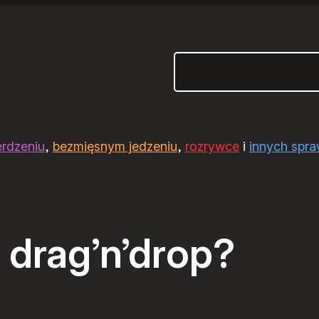
Szukaj
erdzeniu
,
bezmięsnym jedzeniu
,
rozrywce
i
innych spr
 drag’n’drop?