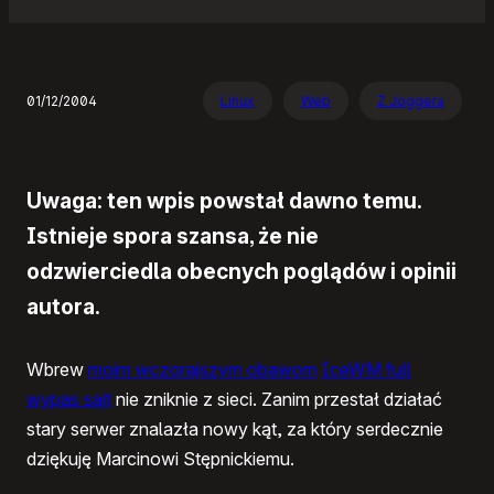
01/12/2004
Linux
Web
Z Joggera
Uwaga: ten wpis powstał dawno temu.
Istnieje spora szansa, że nie
odzwierciedla obecnych poglądów i opinii
autora.
Wbrew
moim wczorajszym obawom
IceWM full
wypas sajt
nie zniknie z sieci. Zanim przestał działać
stary serwer znalazła nowy kąt, za który serdecznie
dziękuję Marcinowi Stępnickiemu.