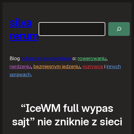
silva
Szukaj
rerum
Blog
Łukasza Horodeckiego
o:
rowerowaniu
,
nerdzeniu
,
bezmięsnym jedzeniu
,
rozrywce
i
innych
sprawach
.
“IceWM full wypas
sajt” nie zniknie z sieci