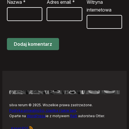
Nazwa
*
Adres email
*
Witryna
internetowa
silva rerum © 2025. Wszelkie prawa zastrzeżone.
Polityka prywatności, ciastka i takie tam
.
Oparte na
WordPress
ie z motywem
Raft
autorstwa Otter.
Kanał RSS