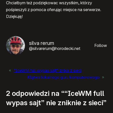
Chciałbym też podziękowac wszystkim, którzy
pośpieszyli z pomoca oferując miejsce na serwerze.
Dziękuję!
silva rerum
Follow
@silvarerum@horodecki.net
«
“IceWM full wypas sajt” znika z sieci
Klątwa lokalnego guru komputerowego
»
2 odpowiedzi na ““IceWM full
wypas sajt” nie zniknie z sieci”