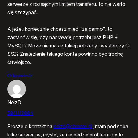
serwerze z rozsądnym limitem transferu, to nie warto
się szczypać.
A jeżeli koniecznie chcesz mieć "za darmo", to
zastanów się, czy naprawdę potrzebujesz PHP +
MySQL? Może nie ma aż takiej potrzeby i wystarczy Ci
SSI? Znalezienie takiego konta powinno być trochę
łatwiejsze.
Odpowiedz
NeizD
30/11/2004
Prosze o kontakt na
neizd@chrome.pl
, mam pod soba
kilka serwerow, mysle, ze nie bedzie problemu by to