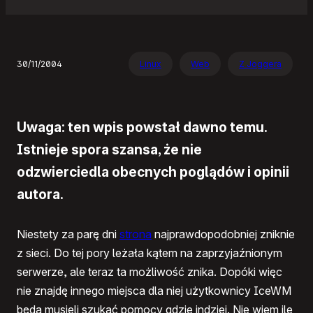
30/11/2004
Linux
Web
Z Joggera
Uwaga: ten wpis powstał dawno temu.
Istnieje spora szansa, że nie
odzwierciedla obecnych poglądów i opinii
autora.
Niestety za parę dni
strona
najprawdopodobniej zniknie
z sieci. Do tej pory leżała kątem na zaprzyjaźnionym
serwerze, ale teraz ta możliwość znika. Dopóki więc
nie znajdę innego miejsca dla niej użytkownicy IceWM
będą musieli szukać pomocy gdzie indziej. Nie wiem ile