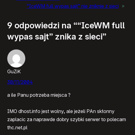
“IceWM full wypas sajt” nie zniknie z sieci
»
9 odpowiedzi na ““IceWM full
wypas sajt” znika z sieci”
GuZiK
30/11/2004
a ile Panu potrzeba miejsca ?
IMO dhost.info jest wolny, ale jeżeli PAn skłonny
zaplacic za naprawde dobry szybki serwer to polecam
thc.net.pl