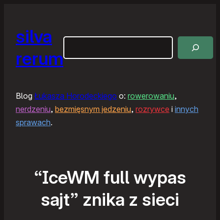
silva
Szukaj
rerum
Blog
Łukasza Horodeckiego
o:
rowerowaniu
,
nerdzeniu
,
bezmięsnym jedzeniu
,
rozrywce
i
innych
sprawach
.
“IceWM full wypas
sajt” znika z sieci