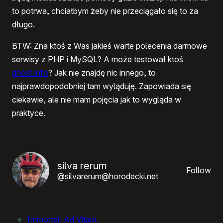
to potrwa, chciałbym żeby nie przeciągało się to za
długo.
BTW: Zna ktoś z Was jakieś warte polecenia darmowe
serwisy z
PHP
i MySQL? A może testował ktoś
dhost.info
? Jak nie znajdę nic innego, to
najprawdopodobniej tam wyląduję. Zapowiada się
ciekawie, ale nie mam pojęcia jak to wygląda w
praktyce.
silva rerum
Follow
@silvarerum@horodecki.net
«
Immortel. Ad Vitam.