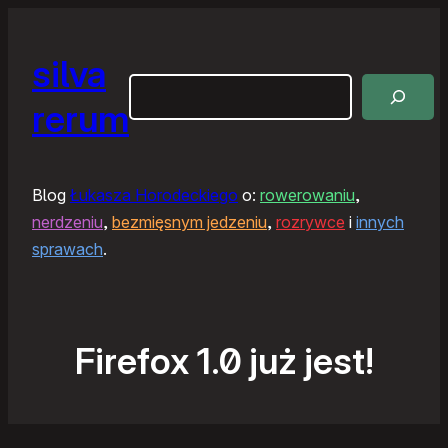
silva
Szukaj
rerum
Blog
Łukasza Horodeckiego
o:
rowerowaniu
,
nerdzeniu
,
bezmięsnym jedzeniu
,
rozrywce
i
innych
sprawach
.
Firefox 1.0 już jest!