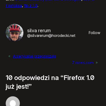
Firefoksa
,
ftp z 1.0
.
silva rerum
Follow
@silvarerum@horodecki.net
«
Amerykanie przepraszają
Z news.com
»
10 odpowiedzi na “Firefox 1.0
już jest!”