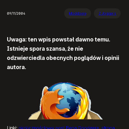
09/11/2004
Mozillowe
Z Joggera
Uwaga: ten wpis powstał dawno temu.
Istnieje spora szansa, że nie
odzwierciedla obecnych poglądów i opinii
autora.
Linki:
okolicznościowy post Bena Goodgera
,
strona