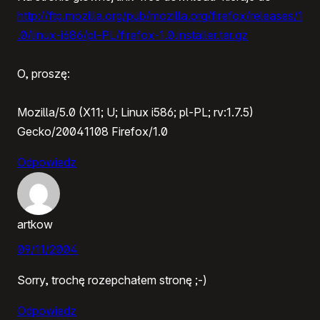
http://ftp.mozilla.org/pub/mozilla.org/firefox/releases/1
.0/linux-i686/pl-PL/firefox-1.0.installer.tar.gz
O, proszę:
Mozilla/5.0 (X11; U; Linux i586; pl-PL; rv:1.7.5)
Gecko/20041108 Firefox/1.0
Odpowiedz
artkow
09/11/2004
Sorry, trochę rozepchałem stronę ;-)
Odpowiedz