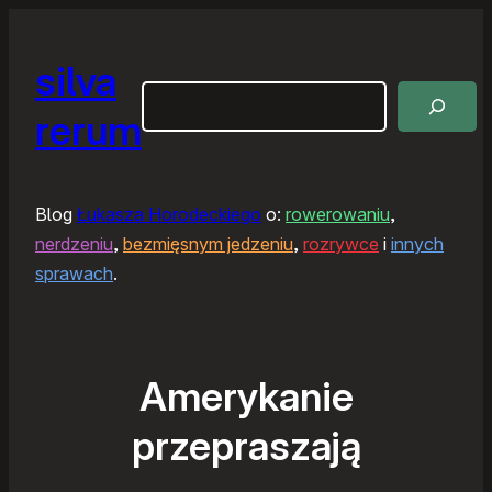
silva
Szukaj
rerum
Blog
Łukasza Horodeckiego
o:
rowerowaniu
,
nerdzeniu
,
bezmięsnym jedzeniu
,
rozrywce
i
innych
sprawach
.
Amerykanie
przepraszają