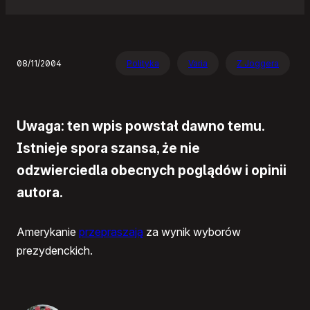
08/11/2004
Polityka
Varia
Z Joggera
Uwaga: ten wpis powstał dawno temu.
Istnieje spora szansa, że nie
odzwierciedla obecnych poglądów i opinii
autora.
Amerykanie
przepraszają
za wynik wyborów
prezydenckich.