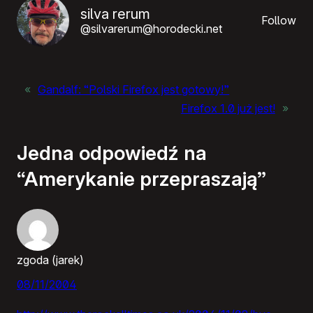
silva rerum
Follow
@silvarerum@horodecki.net
«
Gandalf: “Polski Firefox jest gotowy!”
Firefox 1.0 już jest!
»
Jedna odpowiedź na
“Amerykanie przepraszają”
zgoda (jarek)
08/11/2004