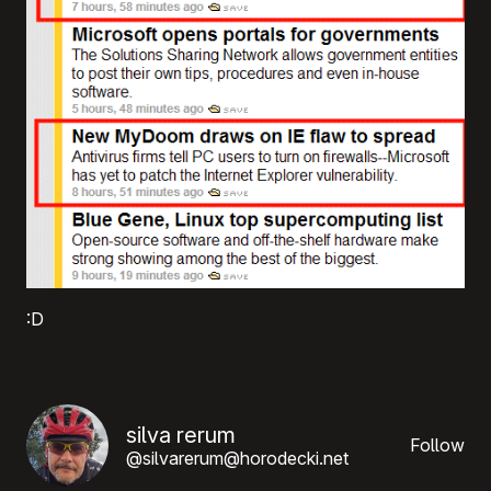
:D
silva rerum
Follow
@silvarerum@horodecki.net