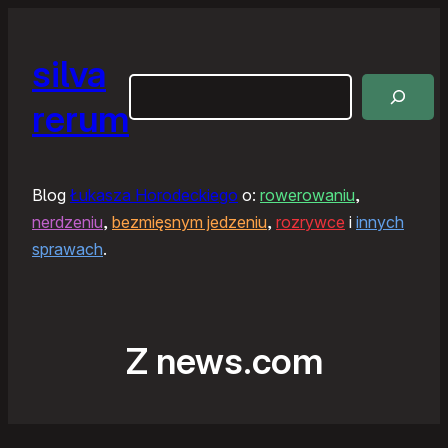
silva
Szukaj
rerum
Blog
Łukasza Horodeckiego
o:
rowerowaniu
,
nerdzeniu
,
bezmięsnym jedzeniu
,
rozrywce
i
innych
sprawach
.
Z news.com